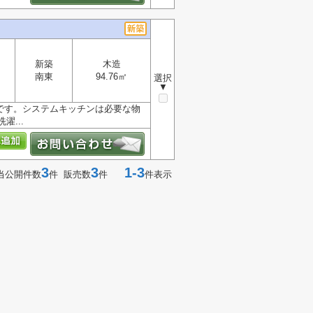
新築
木造
南東
94.76㎡
選択
▼
件です。システムキッチンは必要な物
...
3
3
1-3
当公開件数
件 販売数
件
件表示