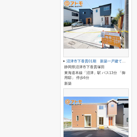
沼津市下香貫01期 新築一戸建て 全1棟
静岡県沼津市下香貫塚田
東海道本線「沼津」駅 バス13分 「御
用邸」 停歩6分
新築