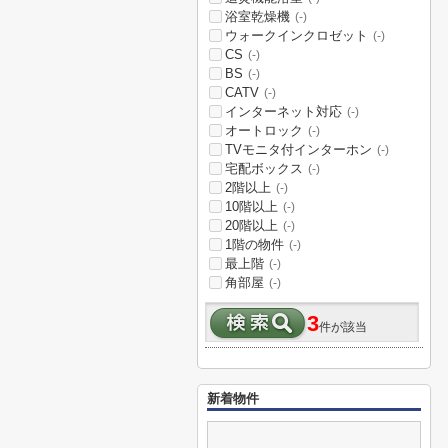
浴室乾燥機
(-)
ウォークインクロゼット
(-)
CS
(-)
BS
(-)
CATV
(-)
インターネット対応
(-)
オートロック
(-)
TVモニタ付インターホン
(-)
宅配ボックス
(-)
2階以上
(-)
10階以上
(-)
20階以上
(-)
1階の物件
(-)
最上階
(-)
角部屋
(-)
3
件が該当
新着物件