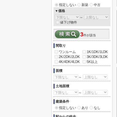
指定しない
新築
中古
▼価格
～
値下げ物件
3
件が該当
間取り
ワンルーム
1K/1DK/1LDK
2K/2DK/2LDK
3K/3DK/3LDK
4K/4DK/4LDK
5K以上
面積
～
土地面積
～
建築条件
指定しない
あり
なし
駅からの徒歩