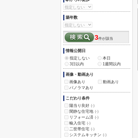
築年数
3
件が該当
情報公開日
指定しない
本日
3日以内
1週間以内
画像・動画あり
画像あり
動画あり
パノラマあり
こだわり条件
陽当り良好
(-)
閑静な住宅地
(-)
リフォーム済
(-)
輸入住宅
(-)
二世帯住宅
(-)
システムキッチン
(-)