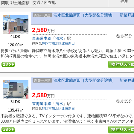
停歩
交通 / 所在地
間取り/土地面積
清水区北脇新田［大型開発分譲地］ 新築戸建
新築一戸建
2,580
万円
徒歩35分
4LDK
東海道本線
「
清水
」駅
静岡県
静岡市清水区
北脇新田
126.00㎡
徒歩27分の距離に静岡市立清水第八中学校があるのも魅力。建物面積98.3
和8年7月築の物件です。静岡市清水区の東海道本線清水周辺で住まい探しをす.
清水区北脇新田［大型開発分譲地］ 新築戸建
新築一戸建
2,580
万円
徒歩35分
3LDK
東海道本線
「
清水
」駅
静岡県
静岡市清水区
北脇新田
135.47㎡
来訪者を確認できる、TVインターホン付きです。建物面積93.98平米なの
3000万円以内に抑えられています。洗濯物がよく乾く南東向きがオススメポイ