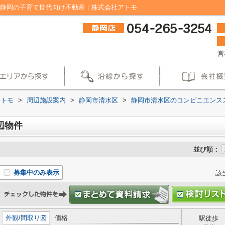
｜静岡の子育て世代向け不動産｜株式会社アトモ
営
アトモ
>
周辺施設案内
>
静岡市清水区
>
静岡市清水区のコンビニエンス
辺物件
並び順：
募集中のみ表示
該
外観
/
間取り図
価格
駅徒歩