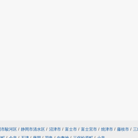
岡市駿河区
/
静岡市清水区
/
沼津市
/
富士市
/
富士宮市
/
焼津市
/
藤枝市
/
三
田町
/
今泉
/
石津
/
藤岡
/
羽鳥
/
向敷地
/
三保松原町
/
小泉