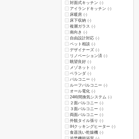
対面式キッチン
(-)
アイランドキッチン
(-)
床暖房
(-)
床下収納
(-)
複層ガラス
(-)
南向き
(-)
自由設計対応
(-)
ペット相談
(-)
デザイナーズ
(-)
リノベーション済
(-)
眺望良好
(-)
メゾネット
(-)
ベランダ
(-)
バルコニー
(-)
ルーフバルコニー
(-)
オール電化
(-)
24時間換気システム
(-)
２面バルコニー
(-)
３面バルコニー
(-)
両面バルコニー
(-)
外観タイル張り
(-)
IHクッキングヒーター
(-)
食器洗い乾燥機
(-)
追焚機能浴室
(-)