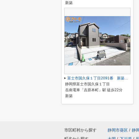
新築
富士市国久保１丁目2091番 新築戸建て B号棟
静岡県富士市国久保１丁目
岳南電車「吉原本町」駅 徒歩22分
新築
市区町村から探す
静岡市葵区
/
静
町名から探す
大岡
/
下川原
/