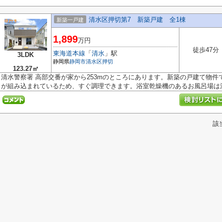
清水区押切第7 新築戸建 全1棟
新築一戸建
1,899
万円
徒歩47分
東海道本線
「
清水
」駅
3LDK
静岡県
静岡市清水区
押切
123.27㎡
清水警察署 高部交番が家から253mのところにあります。新築の戸建て物
が組み込まれているため、すぐ調理できます。浴室乾燥機のあるお風呂場は洗濯
該