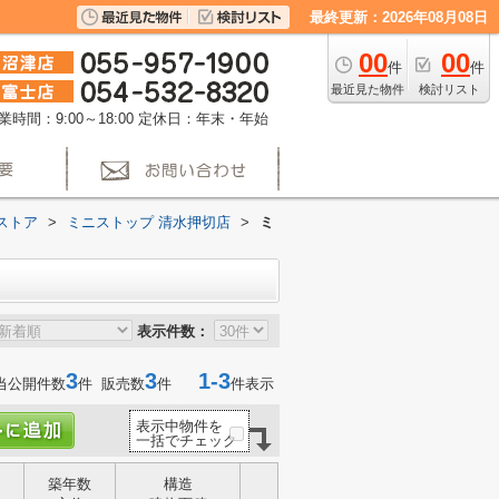
最終更新：2026年08月08日
00
00
件
件
最近見た物件
検討リスト
業時間：9:00～18:00
定休日：年末・年始
ストア
>
ミニストップ 清水押切店
>
ミ
表示件数：
3
3
1-3
当公開件数
件 販売数
件
件表示
表示中物件を
一括でチェック
築年数
構造