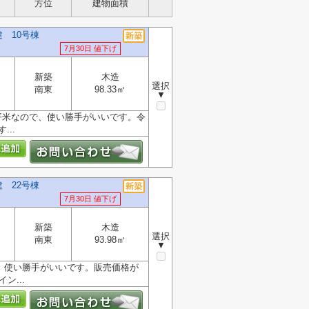
方位
建物面積
 10号棟
7月30日 値下げ
新築
木造
選択
南東
98.33㎡
▼
3平米なので、使い勝手がいいです。令
..
 22号棟
7月30日 値下げ
新築
木造
選択
南東
93.98㎡
▼
で、使い勝手がいいです。販売価格が
ン...