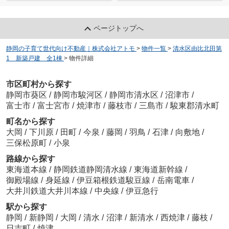
ページトップへ
静岡の子育て世代向け不動産｜株式会社アトモ
>
物件一覧
>
清水区由比北田第
1 新築戸建 全1棟
>
物件詳細
市区町村から探す
静岡市葵区
/
静岡市駿河区
/
静岡市清水区
/
沼津市
/
富士市
/
富士宮市
/
焼津市
/
藤枝市
/
三島市
/
駿東郡清水町
町名から探す
大岡
/
下川原
/
田町
/
今泉
/
藤岡
/
羽鳥
/
石津
/
向敷地
/
三保松原町
/
小泉
路線から探す
東海道本線
/
静岡鉄道静岡清水線
/
東海道新幹線
/
御殿場線
/
身延線
/
伊豆箱根鉄道駿豆線
/
岳南電車
/
大井川鉄道大井川本線
/
中央線
/
伊豆急行
駅から探す
静岡
/
新静岡
/
大岡
/
清水
/
沼津
/
新清水
/
西焼津
/
藤枝
/
日吉町
/
焼津