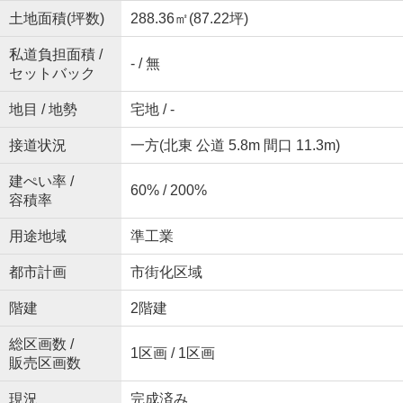
土地面積(坪数)
288.36㎡(87.22坪)
私道負担面積 /
- / 無
セットバック
地目 / 地勢
宅地 / -
接道状況
一方(北東 公道 5.8m 間口 11.3m)
建ぺい率 /
60% / 200%
容積率
用途地域
準工業
都市計画
市街化区域
階建
2階建
総区画数 /
1区画 / 1区画
販売区画数
現況
完成済み