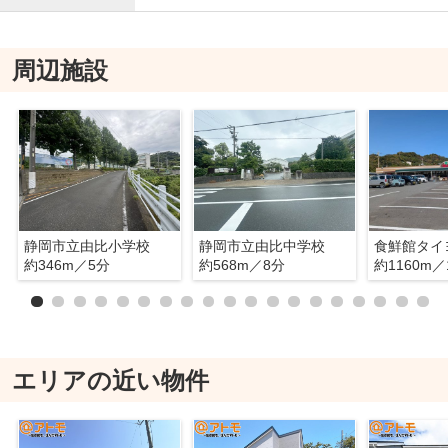
周辺施設
静岡市立由比小学校
静岡市立由比中学校
約346m／5分
約568m／8分
約1160m／
エリアの近い物件