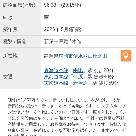
建物面積(坪数)
96.38㎡(29.15坪)
向き
南
築年月
2026年 5月(新築)
種別 / 構造
新築一戸建 / 木造
所在地
静岡県
静岡市清水区
由比北田
東海道本線
「
由比
」駅 徒歩20分
交通
東海道本線
「
蒲原
」駅 徒歩30分
東海道本線
「
新蒲原
」駅 徒歩59分
価格は2,350万円です。新しいお住まいにいかがでしょうか。
新築ならではの「新しさ」がとても魅力です。システムキッチ
ンは使いやすく汚れにくいのでご好評です。広々としたリビン
グに充実設備のキッチンを備えた4LDK。当社では豊富な不動
産情報をご用意して、お客様をお待ちしております。皆様がよ
り良い暮らしを送れるような不動産を紹介いたしますので、ぜ