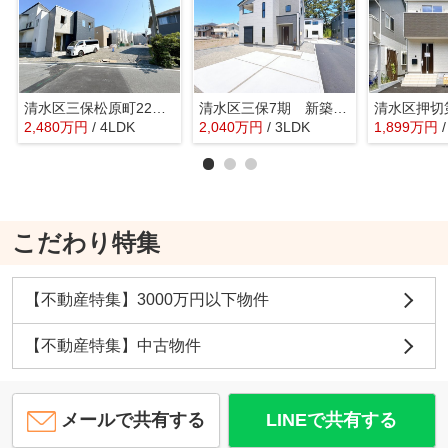
清水区三保松原町22期 新築戸建 4号棟
清水区三保7期 新築戸建 2号棟
2,480
万
円
/ 4LDK
2,040
万
円
/ 3LDK
1,899
万
円
こだわり特集
【不動産特集】3000万円以下物件
【不動産特集】中古物件
メールで共有する
LINEで共有する