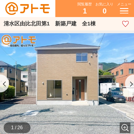
閲覧履歴
お気に入り
メニュー
1
0
清水区由比北田第1 新築戸建 全1棟
1 / 26