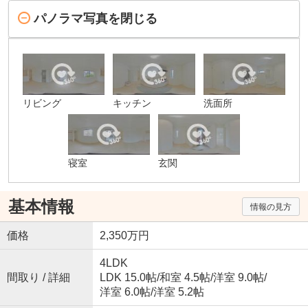
パノラマ写真を閉じる
リビング
キッチン
洗面所
寝室
玄関
基本情報
情報の見方
価格
2,350万円
4LDK
間取り / 詳細
LDK 15.0帖
/
和室 4.5帖
/
洋室 9.0帖
/
洋室 6.0帖
/
洋室 5.2帖