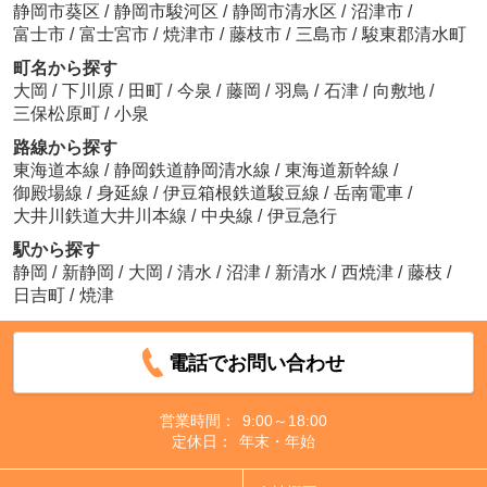
静岡市葵区
/
静岡市駿河区
/
静岡市清水区
/
沼津市
/
富士市
/
富士宮市
/
焼津市
/
藤枝市
/
三島市
/
駿東郡清水町
町名から探す
大岡
/
下川原
/
田町
/
今泉
/
藤岡
/
羽鳥
/
石津
/
向敷地
/
三保松原町
/
小泉
路線から探す
東海道本線
/
静岡鉄道静岡清水線
/
東海道新幹線
/
御殿場線
/
身延線
/
伊豆箱根鉄道駿豆線
/
岳南電車
/
大井川鉄道大井川本線
/
中央線
/
伊豆急行
駅から探す
静岡
/
新静岡
/
大岡
/
清水
/
沼津
/
新清水
/
西焼津
/
藤枝
/
日吉町
/
焼津
電話でお問い合わせ
営業時間：
9:00～18:00
定休日：
年末・年始