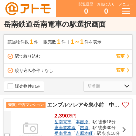
閲覧履歴
お気に入り
メニュー
0
0
岳南鉄道岳南電車の駅選択画面
1
1
1～1
該当物件数
件
販売数
件
件を表示
駅で絞り込む
変更
変更
絞り込み条件：
なし
販売物件のみ
エンブルソレア今泉小前 中古マンション
売買 | 中古マンション
2,390
万
円
岳南電車
「
本吉原
」駅 徒歩18分
東海道本線
「
吉原
」駅 徒歩30分
岳南電車
「
吉原本町
」駅 徒歩18分