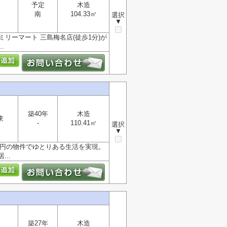
予定
木造
南
104.33㎡
選択
分
▼
リーマート 三島梅名店(徒歩1分)が
.
分
築40年
木造
東
-
110.41㎡
選択
▼
万円の物件でゆとりある生活を実現。
..
分
築27年
木造