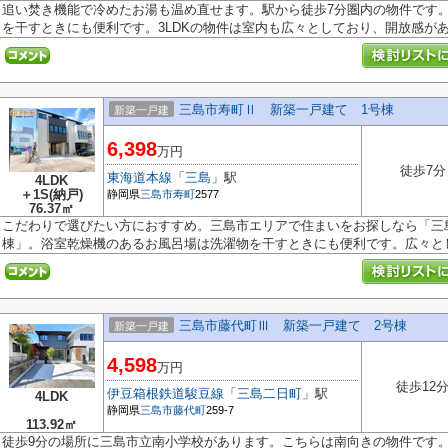
追い焚き機能で冷めたお湯も温め直せます。駅から徒歩7分圏内の物件です
を干すときにも便利です。3LDKの物件は室内も広々としており、開放感があり
三島市寿町Ⅱ 新築一戸建て 1号棟
新築一戸建
6,398
万円
徒歩7分
東海道本線
「
三島
」駅
4LDK
＋1S(納戸)
静岡県
三島市
寿町
2577
76.37㎡
こだわりで選びたい方におすすめ。三島市エリアで住まいをお探しなら「三
棟」。浴室乾燥機のあるお風呂場は洗濯物を干すときにも便利です。広々とした
三島市藤代町Ⅲ 新築一戸建て 2号棟
新築一戸建
4,598
万円
徒歩12
伊豆箱根鉄道駿豆線
「
三島二日町
」駅
4LDK
静岡県
三島市
藤代町
259-7
113.92㎡
徒歩9分の場所に三島市立南小学校があります。こちらは南向きの物件です