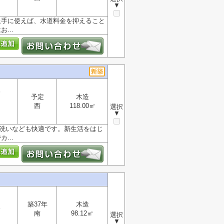
▼
上手に使えば、水道料金を抑えること
...
分
予定
木造
西
118.00㎡
選択
▼
皿洗いなども快適です。新生活をはじ
...
築37年
木造
分
南
98.12㎡
選択
▼