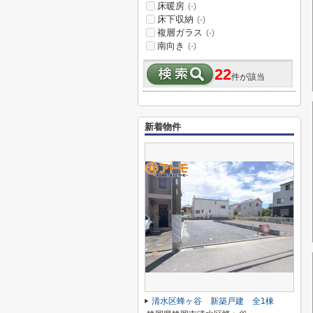
床暖房
(-)
床下収納
(-)
複層ガラス
(-)
南向き
(-)
22
件が該当
新着物件
清水区蜂ヶ谷 新築戸建 全1棟