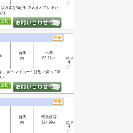
ンは必要な物が組み込まれているた
...
新築
木造
館
南
83.21㎡
選択
▼
です。夢のマイホームは思い切って新
...
新築
軽量鉄骨
南
124.99㎡
選択
▼