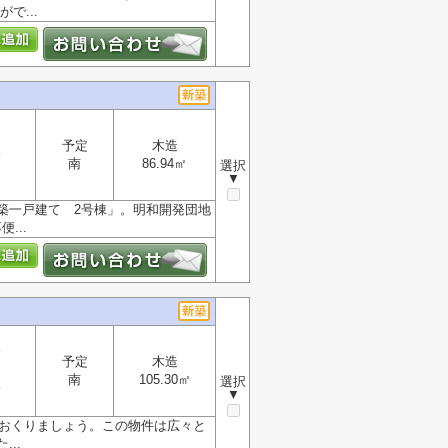
で...
予定
木造
分
南
86.94㎡
選択
▼
築一戸建て 2号棟」。明和開発団地
...
分
予定
木造
南
105.30㎡
選択
分
▼
をおくりましょう。この物件は広々と
..