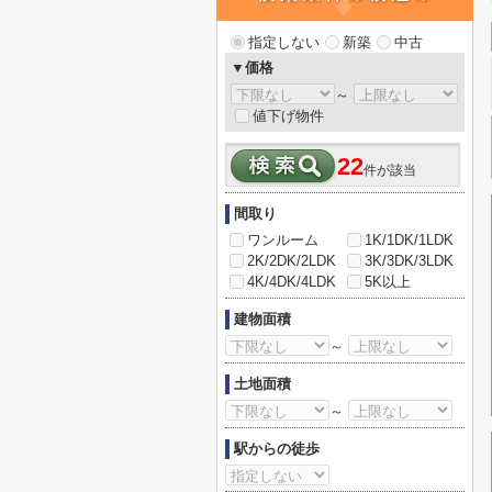
指定しない
新築
中古
▼価格
～
値下げ物件
22
件が該当
間取り
ワンルーム
1K/1DK/1LDK
2K/2DK/2LDK
3K/3DK/3LDK
4K/4DK/4LDK
5K以上
建物面積
～
土地面積
～
駅からの徒歩