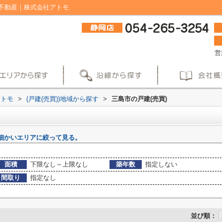
不動産｜株式会社アトモ
営
アトモ
>
(戸建(売買))地域から探す
>
三島市の戸建(売買)
細かいエリアに絞って見る。
面積
下限なし～上限なし
築年数
指定しない
間取り
指定なし
並び順：