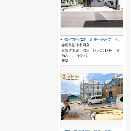
沼津市岡宮2期 新築一戸建て 全１棟
静岡県沼津市岡宮
東海道本線「沼津」駅 バス17分 「東
高入口」 停歩2分
新築