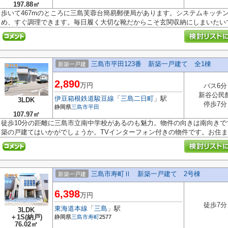
197.88㎡
歩いて467mのところに三島芙蓉台簡易郵便局があります。システムキッチ
め、すぐ調理できます。毎日履く大切な靴だからこそ玄関収納にしまいたいです
三島市平田123番 新築一戸建て 全1棟
新築一戸建
2,890
万円
バス6分
新谷公民
伊豆箱根鉄道駿豆線
「
三島二日町
」駅
3LDK
停歩7分
静岡県
三島市
平田
107.97㎡
徒歩10分の距離に三島市立南中学校があるのも魅力。物件の向きは南向き
築の戸建てはいかがでしょうか。TVインターフォン付きの物件です。お住まい
三島市寿町Ⅱ 新築一戸建て 2号棟
新築一戸建
6,398
万円
徒歩7分
東海道本線
「
三島
」駅
3LDK
＋1S(納戸)
静岡県
三島市
寿町
2577
76.02㎡