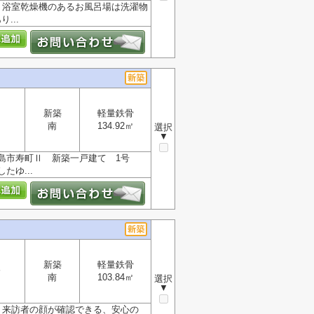
。浴室乾燥機のあるお風呂場は洗濯物
...
新築
軽量鉄骨
南
134.92㎡
選択
▼
島市寿町Ⅱ 新築一戸建て 1号
ゆ...
新築
軽量鉄骨
分
南
103.84㎡
選択
▼
。来訪者の顔が確認できる、安心の