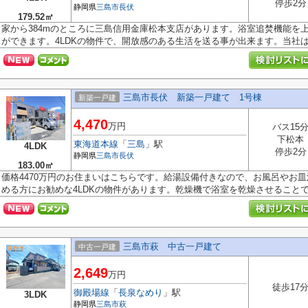
停歩2分
静岡県
三島市
長伏
179.52㎡
家から384mのところに三島信用金庫松本支店があります。浴室追焚機能を
ができます。4LDKの物件で、開放感のある生活を送る事が出来ます。当社はお
三島市長伏 新築一戸建て 1号棟
新築一戸建
4,470
万円
バス15
下松本
東海道本線
「
三島
」駅
4LDK
停歩2分
静岡県
三島市
長伏
183.00㎡
価格4470万円のお住まいはこちらです。給湯設備付きなので、お風呂やお
める方にお勧めな4LDKの物件があります。乾燥機で浴室を乾燥させることでカ
三島市萩 中古一戸建て
中古一戸建
2,649
万円
徒歩17
御殿場線
「
長泉なめり
」駅
3LDK
静岡県
三島市
萩