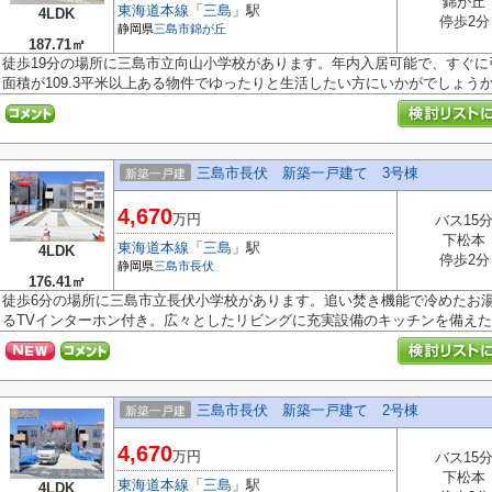
錦が丘
東海道本線
「
三島
」駅
4LDK
停歩2分
静岡県
三島市
錦が丘
187.71㎡
徒歩19分の場所に三島市立向山小学校があります。年内入居可能で、すぐ
面積が109.3平米以上ある物件でゆったりと生活したい方にいかがでしょうか。
三島市長伏 新築一戸建て 3号棟
新築一戸建
4,670
万円
バス15
下松本
東海道本線
「
三島
」駅
4LDK
停歩2分
静岡県
三島市
長伏
176.41㎡
徒歩6分の場所に三島市立長伏小学校があります。追い焚き機能で冷めたお
るTVインターホン付き。広々としたリビングに充実設備のキッチンを備えた4L
三島市長伏 新築一戸建て 2号棟
新築一戸建
4,670
万円
バス15
下松本
東海道本線
「
三島
」駅
4LDK