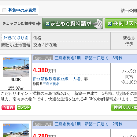
募集中のみ表示
該当公開
外観
/
間取り図
価格
駅徒歩
停歩
交通 / 所在地
間取り/土地面積
三島市梅名1期 新築一戸建て 3号棟
新築一戸建
4,380
万円
バス5分
間宮
伊豆箱根鉄道駿豆線
「
大場
」駅
4LDK
停歩10
静岡県
三島市
梅名
155.97㎡
こだわりポイント満載の三島市梅名1期 新築一戸建て 3号棟。徒歩9分の
魅力。南向きの物件です。快適な生活を送れる4LDKの物件情報あります。三島
三島市梅名1期 新築一戸建て 2号棟
新築一戸建
4,280
万円