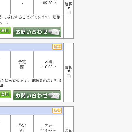
-
109.30㎡
選択
▼
に引っ越しすることができます。建物
...
分
予定
木造
西
116.95㎡
選択
▼
湯も温め直せます。来訪者の顔が見え
...
分
予定
木造
西
114.68㎡
選択