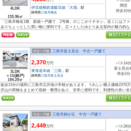
バス5分
間宮
伊豆箱根鉄道駿豆線
「
大場
」駅
4LDK
停歩10
静岡県
三島市
梅名
155.96㎡
「三島市梅名1期 新築一戸建て 2号棟」のここがイチオシ。近くにはファミ
ありちょっとした買い物に便利です。広々としたゆとりある室内が魅力的な..
三島市富士見台 中古一戸建て
中古一戸建
2,370
万円
バス14
富士見台
東海道本線
「
三島
」駅
3LDK
停歩2分
＋1S(納戸)
静岡県
三島市
富士見台
194.29㎡
徒歩13分の場所に三島市立沢地小学校があります。うれしい購入価格2370
沢山の荷物をまとめて収納・整理があり、非常に便利です。利便性の良い全居.
三島市錦が丘 中古一戸建て
中古一戸建
2,449
万円
バス28