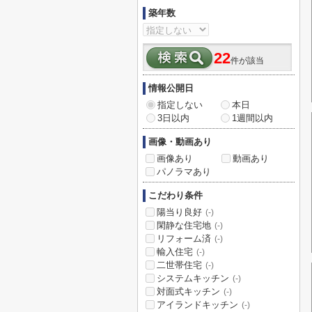
築年数
22
件が該当
情報公開日
指定しない
本日
3日以内
1週間以内
画像・動画あり
画像あり
動画あり
パノラマあり
こだわり条件
陽当り良好
(-)
閑静な住宅地
(-)
リフォーム済
(-)
輸入住宅
(-)
二世帯住宅
(-)
システムキッチン
(-)
対面式キッチン
(-)
アイランドキッチン
(-)