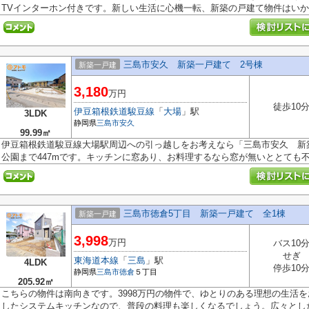
TVインターホン付きです。新しい生活に心機一転、新築の戸建て物件はいかが
三島市安久 新築一戸建て 2号棟
新築一戸建
3,180
万円
徒歩10
伊豆箱根鉄道駿豆線
「
大場
」駅
3LDK
静岡県
三島市
安久
99.99㎡
伊豆箱根鉄道駿豆線大場駅周辺への引っ越しをお考えなら「三島市安久 新
公園まで447mです。キッチンに窓あり、お料理するなら窓が無いととても不便
三島市徳倉5丁目 新築一戸建て 全1棟
新築一戸建
3,998
万円
バス10
せぎ
東海道本線
「
三島
」駅
4LDK
停歩10
静岡県
三島市
徳倉
５丁目
205.92㎡
こちらの物件は南向きです。3998万円の物件で、ゆとりのある理想の生活
したシステムキッチンなので、普段の料理も楽しくなるでしょう。広々とした.