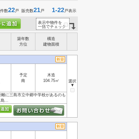
22
21
1-22
件数
戸 販売数
戸
戸表示
表示中物件を
一括でチェック
築年数
構造
方位
建物面積
予定
木造
南
104.75㎡
選択
分
▼
距離に三島市立中郷中学校があるのも
...