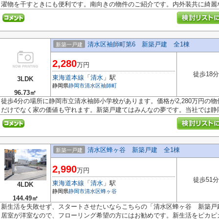
濯物を干すときにも便利です。南向きの物件のご紹介です。内外装共に綺麗な.
清水区袖師町第6 新築戸建 全1棟
新築一戸建
2,280
万円
徒歩18分
東海道本線
「
清水
」駅
3LDK
静岡県
静岡市清水区
袖師町
96.73㎡
徒歩4分の場所に静岡市立清水袖師小学校があります。価格が2,280万円の
だけでなく家の価値も守れます。新築戸建てはみんなの夢です。当社では静岡.
清水区蜂ヶ谷 新築戸建 全1棟
新築一戸建
2,990
万円
徒歩51分
東海道本線
「
清水
」駅
4LDK
静岡県
静岡市清水区
蜂ヶ谷
144.49㎡
新生活を失敗せず、スタートさせたいならこちらの「清水区蜂ヶ谷 新築戸
居室が洋室なので、フローリング希望の方にはお勧めです。新生活をピカピカ.