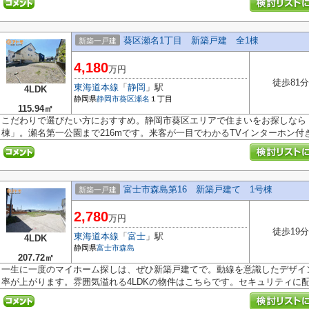
葵区瀬名1丁目 新築戸建 全1棟
新築一戸建
4,180
万円
徒歩81分
東海道本線
「
静岡
」駅
4LDK
静岡県
静岡市葵区
瀬名
１丁目
115.94㎡
こだわりで選びたい方におすすめ。静岡市葵区エリアで住まいをお探しなら
棟」。瀬名第一公園まで216mです。来客が一目でわかるTVインターホン付き。
富士市森島第16 新築戸建て 1号棟
新築一戸建
2,780
万円
徒歩19分
東海道本線
「
富士
」駅
4LDK
静岡県
富士市
森島
207.72㎡
一生に一度のマイホーム探しは、ぜひ新築戸建てで。動線を意識したデザイ
率が上がります。雰囲気溢れる4LDKの物件はこちらです。セキュリティに配慮