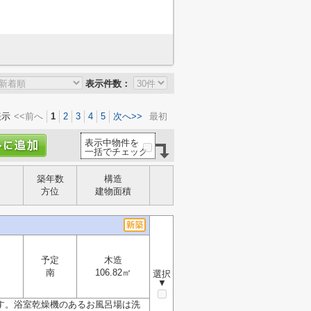
表示件数：
表示
<<前へ
1
2
3
4
5
次へ>>
最初
表示中物件を
一括でチェック
築年数
構造
方位
建物面積
予定
木造
南
106.82㎡
選択
▼
す。浴室乾燥機のあるお風呂場は洗