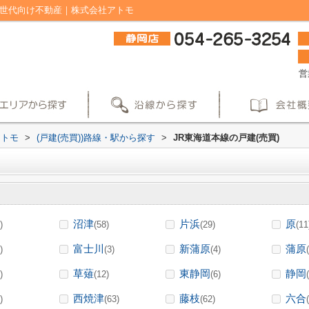
て世代向け不動産｜株式会社アトモ
営
アトモ
>
(戸建(売買))路線・駅から探す
>
JR東海道本線の戸建(売買)
沼津
片浜
原
)
(58)
(29)
(11
富士川
新蒲原
蒲原
)
(3)
(4)
草薙
東静岡
静岡
)
(12)
(6)
西焼津
藤枝
六合
)
(63)
(62)