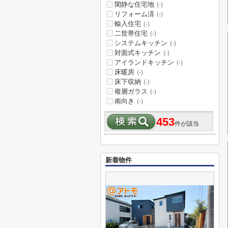
閑静な住宅地
(-)
リフォーム済
(-)
輸入住宅
(-)
二世帯住宅
(-)
システムキッチン
(-)
対面式キッチン
(-)
アイランドキッチン
(-)
床暖房
(-)
床下収納
(-)
複層ガラス
(-)
南向き
(-)
453
件が該当
新着物件