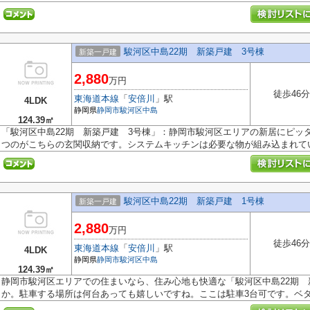
駿河区中島22期 新築戸建 3号棟
新築一戸建
2,880
万円
徒歩46分
東海道本線
「
安倍川
」駅
4LDK
静岡県
静岡市駿河区
中島
124.39㎡
「駿河区中島22期 新築戸建 3号棟」：静岡市駿河区エリアの新居にピッ
つのがこちらの玄関収納です。システムキッチンは必要な物が組み込まれてい.
駿河区中島22期 新築戸建 1号棟
新築一戸建
2,880
万円
徒歩46分
東海道本線
「
安倍川
」駅
4LDK
静岡県
静岡市駿河区
中島
124.39㎡
静岡市駿河区エリアでの住まいなら、住み心地も快適な「駿河区中島22期 
か。駐車する場所は何台あっても嬉しいですね。ここは駐車3台可です。ベタ.