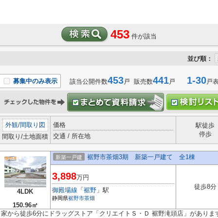
453
件が該当
並び順：
453
441
1-30
募集中のみ表示
該当公開件数
戸 販売数
戸
戸
外観
/
間取り図
価格
駅徒歩
停歩
交通 / 所在地
間取り/土地面積
裾野市茶畑3期 新築一戸建て 全1棟
新築一戸建
3,898
万円
徒歩8分
御殿場線
「
裾野
」駅
4LDK
静岡県
裾野市
茶畑
150.96㎡
家から徒歩6分にドラッグストア「クリエイトＳ・Ｄ 裾野滝頭店」がありま