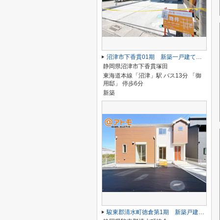
沼津市下香貫01期 新築一戸建て 全1棟
静岡県沼津市下香貫塚田
東海道本線「沼津」駅 バス13分 「御
用邸」 停歩6分
新築
駿東郡清水町徳倉第1期 新築戸建 1号棟