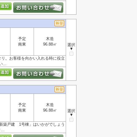
予定
木造
南東
96.88㎡
選択
▼
タリ。お客様を向かい入れる時に役立
..
予定
木造
南東
96.88㎡
選択
▼
新築戸建 1号棟」はいかがでしょう
..