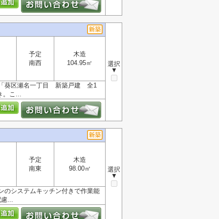
予定
木造
南西
104.95㎡
選択
▼
「葵区瀬名一丁目 新築戸建 全1
こ...
予定
木造
南東
98.00㎡
選択
▼
ンのシステムキッチン付きで作業能
...