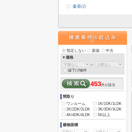
金谷
(2)
指定しない
新築
中古
▼価格
～
値下げ物件
453
件が該当
間取り
ワンルーム
1K/1DK/1LDK
2K/2DK/2LDK
3K/3DK/3LDK
4K/4DK/4LDK
5K以上
建物面積