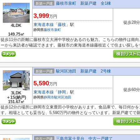
藤枝市泉町 新築戸建 全1棟
新築一戸建
3,999
万円
徒歩28分
東海道本線
「
藤枝
」駅
4LDK
静岡県
藤枝市
泉町
149.75㎡
徒歩11分の距離に藤枝市立大洲中学校があるのも魅力。こちらの物件は南向
ーから来訪者が確認できます。藤枝市の東海道本線藤枝近くで住まい探しをす.
駿河区池田 新築戸建 2号棟
新築一戸建
5,590
万円
徒歩60分
東海道本線
「
静岡
」駅
3LDK
＋1S(納戸)
静岡県
静岡市駿河区
池田
151.67㎡
徒歩12分の場所に静岡市立東豊田小学校があります。食品庫で、毎日何か
す。相場としても妥当な、5,590万円の物件となっています。新築戸建てで新生
三島市富士見台 中古一戸建て
中古一戸建