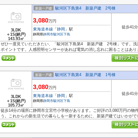
駿河区下島第4 新築戸建 2号棟
新築一戸建
3,080
万円
徒歩41分
東海道本線
「
静岡
」駅
3LDK
＋1S(納戸)
静岡県
静岡市駿河区
下島
143.93㎡
ぜひ一度見ていただきたい、「駿河区下島第4 新築戸建 2号棟」です。
ポイントです。人感照明センサーがあれば電気の消し忘れに困ることはありま.
駿河区下島第4 新築戸建 1号棟
新築一戸建
3,080
万円
徒歩41分
東海道本線
「
静岡
」駅
3LDK
＋1S(納戸)
静岡県
静岡市駿河区
下島
105.73㎡
徒歩14分の場所に静岡市立宮竹小学校があります。ご好評の3,080万円の
う。これからの新生活での暮らしを一新するために、新築戸建てはいかがでしょ