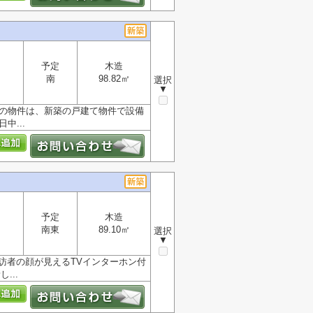
予定
木造
南
98.82㎡
選択
▼
ラの物件は、新築の戸建て物件で設備
中...
予定
木造
南東
89.10㎡
選択
▼
訪者の顔が見えるTVインターホン付
...