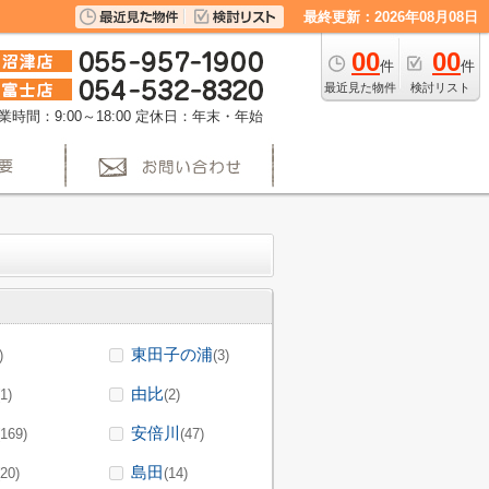
最終更新：2026年08月08日
00
00
件
件
最近見た物件
検討リスト
業時間：9:00～18:00
定休日：年末・年始
東田子の浦
)
(3)
由比
(1)
(2)
安倍川
(169)
(47)
島田
(20)
(14)