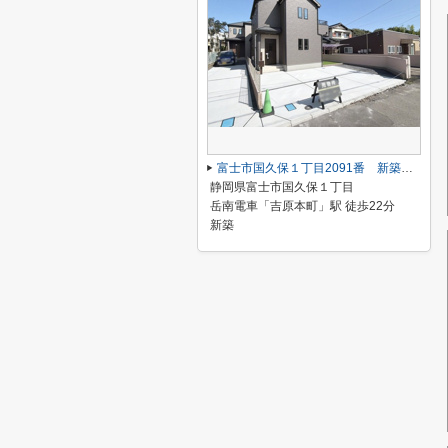
富士市国久保１丁目2091番 新築戸建て B号棟
静岡県富士市国久保１丁目
岳南電車「吉原本町」駅 徒歩22分
新築