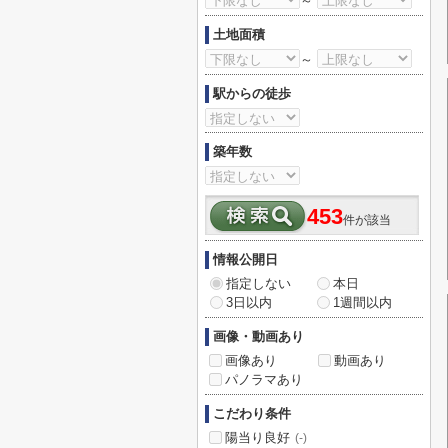
～
土地面積
～
駅からの徒歩
築年数
453
件が該当
情報公開日
指定しない
本日
3日以内
1週間以内
画像・動画あり
画像あり
動画あり
パノラマあり
こだわり条件
陽当り良好
(-)