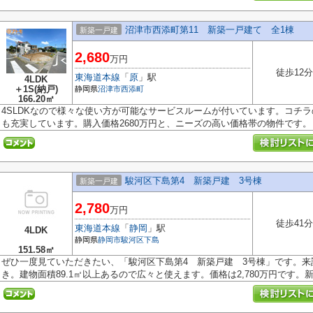
沼津市西添町第11 新築一戸建て 全1棟
新築一戸建
2,680
万円
徒歩12分
東海道本線
「
原
」駅
4LDK
＋1S(納戸)
静岡県
沼津市
西添町
166.20㎡
4SLDKなので様々な使い方が可能なサービスルームが付いています。コチ
も充実しています。購入価格2680万円と、ニーズの高い価格帯の物件です。日
駿河区下島第4 新築戸建 3号棟
新築一戸建
2,780
万円
徒歩41分
東海道本線
「
静岡
」駅
4LDK
静岡県
静岡市駿河区
下島
151.58㎡
ぜひ一度見ていただきたい、「駿河区下島第4 新築戸建 3号棟」です。来
き。建物面積89.1㎡以上あるので広々と使えます。価格は2,780万円です。新し