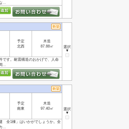
..
予定
木造
北西
87.88㎡
選択
▼
物件です。耐震構造のおかげで、人命
..
予定
木造
南東
97.40㎡
選択
▼
建 全1棟」はいかがでしょうか。全
..