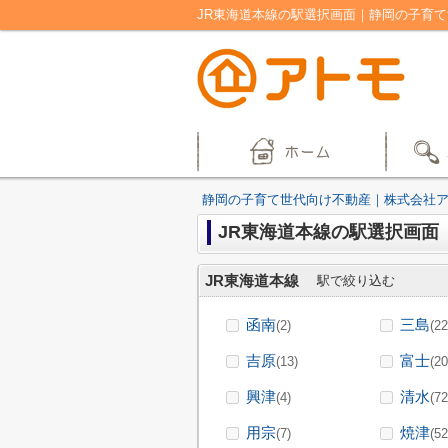
JR東海道本線の駅選択画面｜静岡の子育
静岡の子育て世代向け不動産｜株式会社
JR東海道本線の駅選択画面
JR東海道本線
駅で絞り込む
函南
三島
(2)
(22
吉原
富士
(13)
(20
興津
清水
(4)
(72
用宗
焼津
(7)
(52