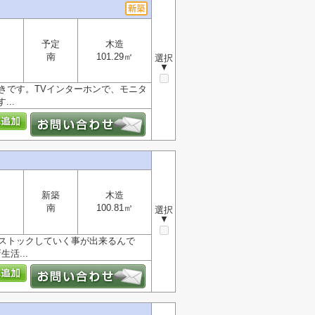
予定
木造
南
101.29㎡
選択
▼
きです。TVインターホンで、モニタ
..
新築
木造
南
100.81㎡
選択
▼
をストックしていく事が出来るんで
活...