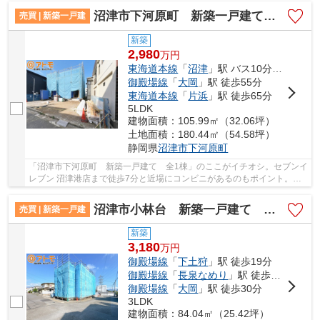
沼津市下河原町 新築一戸建て 全1棟
売買 | 新築一戸建
新築
2,980
万
円
東海道本線
「
沼津
」駅 バス10分 「勝呂病院前」 停歩5分
御殿場線
「
大岡
」駅 徒歩55分
東海道本線
「
片浜
」駅 徒歩65分
5LDK
建物面積：105.99㎡（32.06坪）
土地面積：180.44㎡（54.58坪）
静岡県
沼津市
下河原町
「沼津市下河原町 新築一戸建て 全1棟」のここがイチオシ。セブンイ
レブン 沼津港店まで徒歩7分と近場にコンビニがあるのもポイント。う
れしい購入価格2980万円の物件でゆとりある生...
沼津市小林台 新築一戸建て 全1棟
売買 | 新築一戸建
新築
3,180
万
円
御殿場線
「
下土狩
」駅 徒歩19分
御殿場線
「
長泉なめり
」駅 徒歩33分
御殿場線
「
大岡
」駅 徒歩30分
3LDK
建物面積：84.04㎡（25.42坪）