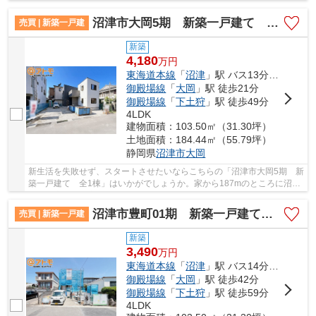
お洒落なスペースになっています。うれしい購入...
沼津市大岡5期 新築一戸建て 全1棟
売買 | 新築一戸建
新築
4,180
万
円
東海道本線
「
沼津
」駅 バス13分 「下石田」 停歩9分
御殿場線
「
大岡
」駅 徒歩21分
御殿場線
「
下土狩
」駅 徒歩49分
4LDK
建物面積：103.50㎡（31.30坪）
土地面積：184.44㎡（55.79坪）
静岡県
沼津市
大岡
新生活を失敗せず、スタートさせたいならこちらの「沼津市大岡5期 新
築一戸建て 全1棟」はいかがでしょうか。家から187mのところに沼津
信用金庫大岡支店があります。追い焚き機能付...
沼津市豊町01期 新築一戸建て 全1棟
売買 | 新築一戸建
新築
3,490
万
円
東海道本線
「
沼津
」駅 バス14分 「豊町」 停歩3分
御殿場線
「
大岡
」駅 徒歩42分
御殿場線
「
下土狩
」駅 徒歩59分
4LDK