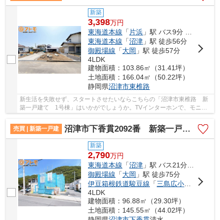
新築
3,398
万
円
東海道本線
「
片浜
」駅 バス9分 「火の見下南」 停歩8分
東海道本線
「
沼津
」駅 徒歩56分
御殿場線
「
大岡
」駅 徒歩57分
4LDK
建物面積：103.86㎡（31.41坪）
土地面積：166.04㎡（50.22坪）
静岡県
沼津市
東椎路
新生活を失敗せず、スタートさせたいならこちらの「沼津市東椎路 新
築一戸建て 1号棟」はいかがでしょうか。TVインターホンで、モニタ
ーから来訪者が確認できます。新築の戸建てで気...
沼津市下香貫2092番 新築一戸建て 全1棟
売買 | 新築一戸建
新築
2,790
万
円
東海道本線
「
沼津
」駅 バス21分 「象山」 停歩1分
御殿場線
「
大岡
」駅 徒歩75分
伊豆箱根鉄道駿豆線
「
三島広小路
」駅 徒歩
4LDK
建物面積：96.88㎡（29.30坪）
土地面積：145.55㎡（44.02坪）
静岡県
沼津市
下香貫
清水