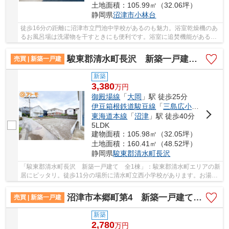
土地面積：105.99㎡（32.06坪）
静岡県
沼津市
小林台
徒歩16分の距離に沼津市立門池中学校があるのも魅力。浴室乾燥機のあ
るお風呂場は洗濯物を干すときにも便利です。浴室に追焚機能があるの
で入浴の時間帯を気にする事がありません。当...
駿東郡清水町長沢 新築一戸建て 全1棟
売買 | 新築一戸建
新築
3,380
万
円
御殿場線
「
大岡
」駅 徒歩25分
伊豆箱根鉄道駿豆線
「
三島広小路
」駅 徒歩
東海道本線
「
沼津
」駅 徒歩40分
5LDK
建物面積：105.98㎡（32.05坪）
土地面積：160.41㎡（48.52坪）
静岡県
駿東郡清水町
長沢
「駿東郡清水町長沢 新築一戸建て 全1棟」：駿東郡清水町エリアの新
居にピッタリ。徒歩11分の場所に清水町立西小学校があります。お湯を
沸かし直せる追い焚き機能付きです。価格3,38...
沼津市本郷町第4 新築一戸建て 3号棟
売買 | 新築一戸建
新築
2,780
万
円