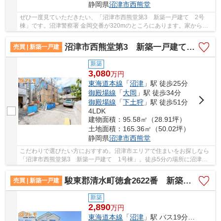
静岡県
沼津市
西熊堂
ぜひ一度見ていただきたい、「沼津市西熊堂第3 新築一戸建て 2号
棟」です。沼津警察署 金岡交番が320mのところにあります。家から
246mのところになんすん農協 金岡支店があります。...
沼津市西熊堂第3 新築一戸建て 1号棟
売買 | 新築一戸建
新築
3,080
万
円
東海道本線
「
沼津
」駅 徒歩25分
御殿場線
「
大岡
」駅 徒歩34分
御殿場線
「
下土狩
」駅 徒歩51分
4LDK
建物面積：95.58㎡（28.91坪）
土地面積：165.36㎡（50.02坪）
静岡県
沼津市
西熊堂
こだわりで選びたい方におすすめ。沼津市エリアで住まいをお探しなら
「沼津市西熊堂第3 新築一戸建て 1号棟」。徒歩5分の場所に沼津市
立金岡小学校があります。浴室は冷めた湯を再び...
駿東郡清水町徳倉2622番 新築一戸建て B号棟
売買 | 新築一戸建
新築
2,890
万
円
東海道本線
「
沼津
」駅 バス19分 「水神道」 停歩5分