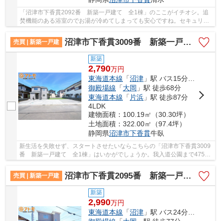
「沼津市下香貫2092番 新築一戸建て 全1棟」のここがイチオシ。追
焚機能のある浴室のでお湯が冷めてしまっても安心ですね。セキュリテ
ィが充実している物件です。動線を意識したデザ...
沼津市下香貫3009番 新築一戸建て 全1棟
売買 | 新築一戸建
新築
2,790
万
円
東海道本線
「
沼津
」駅 バス15分 「八間町」 停歩10分
御殿場線
「
大岡
」駅 徒歩68分
東海道本線
「
片浜
」駅 徒歩87分
4LDK
建物面積：100.19㎡（30.30坪）
土地面積：322.00㎡（97.4坪）
静岡県
沼津市
下香貫
牛臥
新生活を失敗せず、スタートさせたいならこちらの「沼津市下香貫3009
番 新築一戸建て 全1棟」はいかがでしょうか。我入道公園まで475m
です。家から455mのところに沼津信用金庫下香貫...
沼津市下香貫2095番 新築一戸建て 全1棟
売買 | 新築一戸建
新築
2,990
万
円
東海道本線
「
沼津
」駅 バス24分 「象山」 停歩1分