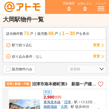
閲覧履歴
お気に入り
メニュー
0
0
大岡駅物件一覧
71
66
1～30
該当物件数
戸
販売数
戸
戸を表示
駅で絞り込む
変更
変更
絞り込み条件：
なし
販売物件のみ
沼津市南本郷町第3 新築一戸建て 全1棟
売買 | 新築一戸建
新築
2,980
万
円
東海道本線
「
沼津
」駅 バス12分 「不動尊前」 停歩3分
御殿場線
「
大岡
」駅 徒歩46分