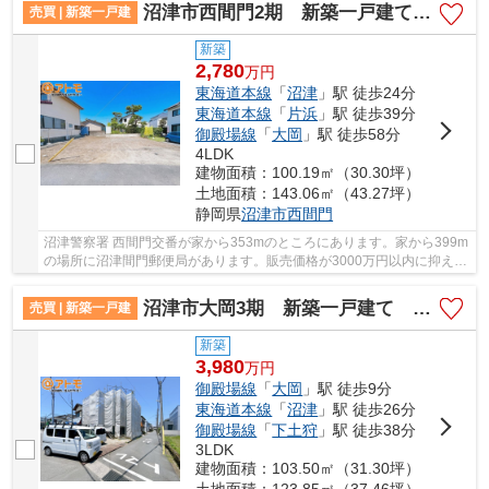
沼津市西間門2期 新築一戸建て 全1棟
売買 | 新築一戸建
新築
2,780
万
円
東海道本線
「
沼津
」駅 徒歩24分
東海道本線
「
片浜
」駅 徒歩39分
御殿場線
「
大岡
」駅 徒歩58分
4LDK
建物面積：100.19㎡（30.30坪）
土地面積：143.06㎡（43.27坪）
静岡県
沼津市
西間門
沼津警察署 西間門交番が家から353mのところにあります。家から399m
の場所に沼津間門郵便局があります。販売価格が3000万円以内に抑えら
れています。快適な暮らしを送るためのお住まい...
沼津市大岡3期 新築一戸建て 全1棟
売買 | 新築一戸建
新築
3,980
万
円
御殿場線
「
大岡
」駅 徒歩9分
東海道本線
「
沼津
」駅 徒歩26分
御殿場線
「
下土狩
」駅 徒歩38分
3LDK
建物面積：103.50㎡（31.30坪）