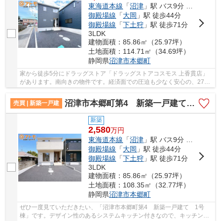
東海道本線
「
沼津
」駅 バス9分 「南三園町」 停歩8分
御殿場線
「
大岡
」駅 徒歩44分
御殿場線
「
下土狩
」駅 徒歩71分
3LDK
建物面積：85.86㎡（25.97坪）
土地面積：114.71㎡（34.69坪）
静岡県
沼津市
本郷町
家から徒歩5分にドラッグストア「ドラッグストアコスモス 上香貫店」
があります。南向きの物件です。経済面での圧迫も少なく安心の、2780
万円の物件です。浴室乾燥機付きの物件なので...
沼津市本郷町第4 新築一戸建て 1号棟
売買 | 新築一戸建
新築
2,580
万
円
東海道本線
「
沼津
」駅 バス9分 「南三園町」 停歩8分
御殿場線
「
大岡
」駅 徒歩44分
御殿場線
「
下土狩
」駅 徒歩71分
3LDK
建物面積：85.86㎡（25.97坪）
土地面積：108.35㎡（32.77坪）
静岡県
沼津市
本郷町
ぜひ一度見ていただきたい、「沼津市本郷町第4 新築一戸建て 1号
棟」です。デザイン性のあるシステムキッチン付きなので、キッチンが