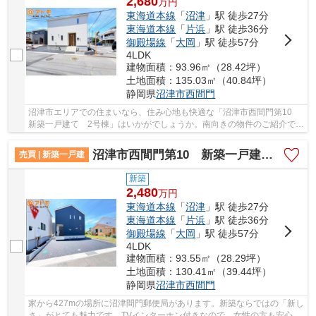
2,680
万
円
東海道本線
「
沼津
」駅 徒歩27分
東海道本線
「
片浜
」駅 徒歩36分
御殿場線
「
大岡
」駅 徒歩57分
4LDK
建物面積：93.96㎡（28.42坪）
土地面積：135.03㎡（40.84坪）
静岡県
沼津市
西間門
沼津市エリアでの住まいなら、住み心地も快適な「沼津市西間門第10
新築一戸建て 2号棟」はいかがでしょうか。南向きの物件のご紹介で
す。追焚機能浴室は利便性が高いので、あって損...
沼津市西間門第10 新築一戸建て 1号棟
売買 | 新築一戸建
新築
2,480
万
円
東海道本線
「
沼津
」駅 徒歩27分
東海道本線
「
片浜
」駅 徒歩36分
御殿場線
「
大岡
」駅 徒歩57分
4LDK
建物面積：93.55㎡（28.29坪）
土地面積：130.41㎡（39.44坪）
静岡県
沼津市
西間門
家から427mの場所に沼津間門郵便局があります。新築ならではの「新し
さ」がとても魅力です。TVインターホン付きなので、女性の方も安心で