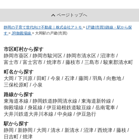
ページトップへ
静岡の子育て世代向け不動産｜株式会社アトモ
>
(戸建(売買))路線・駅から探
す
>
JR御殿場線
>
大岡駅の戸建(売買)
市区町村から探す
静岡市葵区
/
静岡市駿河区
/
静岡市清水区
/
沼津市
/
富士市
/
富士宮市
/
焼津市
/
藤枝市
/
三島市
/
駿東郡清水町
町名から探す
大岡
/
下川原
/
田町
/
今泉
/
石津
/
藤岡
/
羽鳥
/
向敷地
/
三保松原町
/
小泉
路線から探す
東海道本線
/
静岡鉄道静岡清水線
/
東海道新幹線
/
御殿場線
/
身延線
/
伊豆箱根鉄道駿豆線
/
岳南電車
/
大井川鉄道大井川本線
/
中央線
/
伊豆急行
駅から探す
静岡
/
新静岡
/
大岡
/
清水
/
新清水
/
沼津
/
西焼津
/
藤枝
/
日吉町
/
焼津