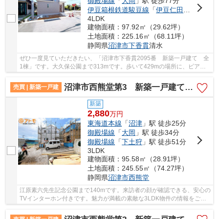
御殿場線
「
大岡
」駅 徒歩77分
伊豆箱根鉄道駿豆線
「
伊豆仁田
」駅 徒歩8
4LDK
建物面積：97.92㎡（29.62坪）
土地面積：225.16㎡（68.11坪）
静岡県
沼津市
下香貫
清水
ぜひ一度見ていただきたい、「沼津市下香貫2095番 新築一戸建て 全
1棟」です。大久保公園まで313mです。歩いて429mの場所に、ピアゴ
香貫店があります。沼津市にあるこちらの一戸建...
沼津市西熊堂第3 新築一戸建て 5号棟
売買 | 新築一戸建
新築
2,880
万
円
東海道本線
「
沼津
」駅 徒歩25分
御殿場線
「
大岡
」駅 徒歩34分
御殿場線
「
下土狩
」駅 徒歩51分
3LDK
建物面積：95.58㎡（28.91坪）
土地面積：245.55㎡（74.27坪）
静岡県
沼津市
西熊堂
江原素六先生記念公園まで140mです。来訪者の顔が確認できる、安心の
TVインターホン付きです。魅力が満載の素敵な3LDK物件の情報をご用
意しています。セキュリティが充実した物件です...