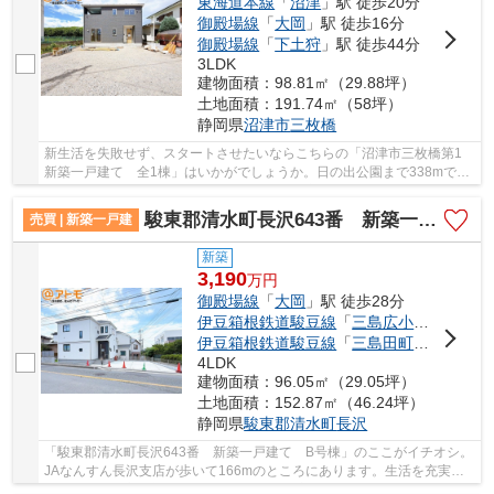
東海道本線
「
沼津
」駅 徒歩20分
御殿場線
「
大岡
」駅 徒歩16分
御殿場線
「
下土狩
」駅 徒歩44分
3LDK
建物面積：98.81㎡（29.88坪）
土地面積：191.74㎡（58坪）
静岡県
沼津市
三枚橋
新生活を失敗せず、スタートさせたいならこちらの「沼津市三枚橋第1
新築一戸建て 全1棟」はいかがでしょうか。日の出公園まで338mで
す。トイレが2ヶ所にあるので複数人でも快適に暮...
駿東郡清水町長沢643番 新築一戸建て B号棟
売買 | 新築一戸建
新築
3,190
万
円
御殿場線
「
大岡
」駅 徒歩28分
伊豆箱根鉄道駿豆線
「
三島広小路
」駅 徒歩
伊豆箱根鉄道駿豆線
「
三島田町
」駅 徒歩4
4LDK
建物面積：96.05㎡（29.05坪）
土地面積：152.87㎡（46.24坪）
静岡県
駿東郡清水町
長沢
「駿東郡清水町長沢643番 新築一戸建て B号棟」のここがイチオシ。
JAなんすん長沢支店が歩いて166mのところにあります。生活を充実さ
せる利便性が高い新築の戸建て物件です。広々と...