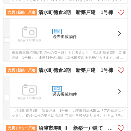
す。宅配ボックス付きで日中のご不在時も荷物...
清水町徳倉3期 新築戸建 1号棟
売買 | 新築一戸建
新築
過去掲載物件
東海道本線沼津駅周辺への引っ越しをお考えなら「清水町徳倉3期 新築
戸建 1号棟」。徒歩41分の場所に清水町立西小学校があります。価格
3,210万円のお住まいはこちらです。住環境を見...
清水町徳倉3期 新築戸建 1号棟
売買 | 新築一戸建
新築
過去掲載物件
「清水町徳倉3期 新築戸建 1号棟」：駿東郡清水町エリアの新居にピ
ッタリ。徒歩41分の場所に清水町立西小学校があります。セキュリティ
が充実している物件です。一戸建て購入をお考...
沼津市寿町Ⅱ 新築一戸建て 全1棟
売買 | 中古一戸建