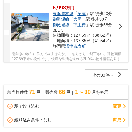
6,998
万
円
東海道本線
「
沼津
」駅 徒歩20分
御殿場線
「
大岡
」駅 徒歩30分
御殿場線
「
下土狩
」駅 徒歩58分
3LDK
建物面積：127.69㎡（38.62坪）
土地面積：137.35㎡（41.54坪）
静岡県
沼津市
寿町
南向きの物件に住んでみませんか。こちらからご覧下さい。建物面積
127.69平米の物件です。快適な生活を送れる3LDKの物件情報ありま
す。来訪者の顔が確認できる、安心のTVインターホン...
次の30件へ
71
66
1～30
該当物件数
戸
販売数
戸
戸を表示
駅で絞り込む
変更
変更
絞り込み条件：
なし