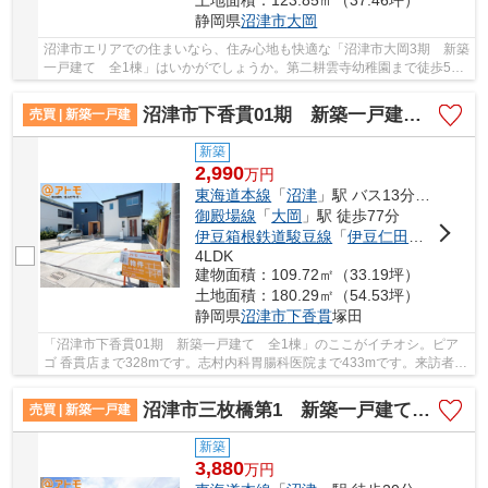
土地面積：123.85㎡（37.46坪）
静岡県
沼津市
大岡
沼津市エリアでの住まいなら、住み心地も快適な「沼津市大岡3期 新築
一戸建て 全1棟」はいかがでしょうか。第二耕雲寺幼稚園まで徒歩5分
なので、送り迎えも楽です。システムキッチン...
沼津市下香貫01期 新築一戸建て 全1棟
売買 | 新築一戸建
新築
2,990
万
円
東海道本線
「
沼津
」駅 バス13分 「御用邸」 停歩6分
御殿場線
「
大岡
」駅 徒歩77分
伊豆箱根鉄道駿豆線
「
伊豆仁田
」駅 徒歩9
4LDK
建物面積：109.72㎡（33.19坪）
土地面積：180.29㎡（54.53坪）
静岡県
沼津市
下香貫
塚田
「沼津市下香貫01期 新築一戸建て 全1棟」のここがイチオシ。ピア
ゴ 香貫店まで328mです。志村内科胃腸科医院まで433mです。来訪者の
顔が見えるTVインターホン付き。帰りたくなる我...
沼津市三枚橋第1 新築一戸建て 全1棟
売買 | 新築一戸建
新築
3,880
万
円