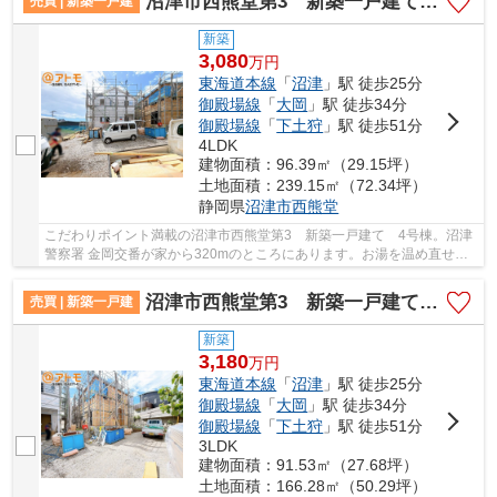
沼津市西熊堂第3 新築一戸建て 4号棟
売買 | 新築一戸建
新築
3,080
万
円
東海道本線
「
沼津
」駅 徒歩25分
御殿場線
「
大岡
」駅 徒歩34分
御殿場線
「
下土狩
」駅 徒歩51分
4LDK
建物面積：96.39㎡（29.15坪）
土地面積：239.15㎡（72.34坪）
静岡県
沼津市
西熊堂
こだわりポイント満載の沼津市西熊堂第3 新築一戸建て 4号棟。沼津
警察署 金岡交番が家から320mのところにあります。お湯を温め直せる
追い焚き機能付きです。一生に一度のマイホーム...
沼津市西熊堂第3 新築一戸建て 2号棟
売買 | 新築一戸建
新築
3,180
万
円
東海道本線
「
沼津
」駅 徒歩25分
御殿場線
「
大岡
」駅 徒歩34分
御殿場線
「
下土狩
」駅 徒歩51分
3LDK
建物面積：91.53㎡（27.68坪）
土地面積：166.28㎡（50.29坪）