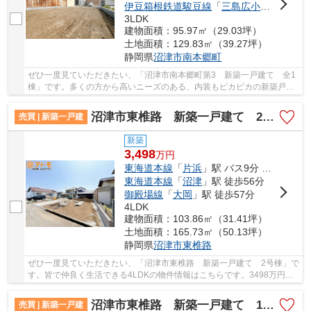
伊豆箱根鉄道駿豆線
「
三島広小路
」駅 徒歩
3LDK
建物面積：95.97㎡（29.03坪）
土地面積：129.83㎡（39.27坪）
静岡県
沼津市
南本郷町
ぜひ一度見ていただきたい、「沼津市南本郷町第3 新築一戸建て 全1
棟」です。多くの方から高いニーズのある、内装もピカピカの新築戸建
ての物件です。2980万円の価格抑えめの物件で...
沼津市東椎路 新築一戸建て 2号棟
売買 | 新築一戸建
新築
3,498
万
円
東海道本線
「
片浜
」駅 バス9分 「火の見下南」 停歩8分
東海道本線
「
沼津
」駅 徒歩56分
御殿場線
「
大岡
」駅 徒歩57分
4LDK
建物面積：103.86㎡（31.41坪）
土地面積：165.73㎡（50.13坪）
静岡県
沼津市
東椎路
ぜひ一度見ていただきたい、「沼津市東椎路 新築一戸建て 2号棟」で
す。皆で仲良く生活できる4LDKの物件情報はこちらです。3498万円
で、住み心地も良くおすすめの物件です。こちらの...
沼津市東椎路 新築一戸建て 1号棟
売買 | 新築一戸建