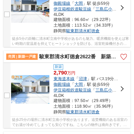
御殿場線
「
大岡
」駅 徒歩59分
伊豆箱根鉄道駿豆線
「
三島広小路
」駅 徒歩
4LDK
建物面積：96.60㎡（29.22坪）
土地面積：113.52㎡（34.33坪）
静岡県
駿東郡清水町
徳倉
徒歩5分の距離に清水町立南中学校があるのも魅力。暖房機能を使えば寒
い時期の室温差を抑えてヒートショックを防げる、浴室乾燥機付きの物
件です。一戸建て購入は妥協したくないもので...
駿東郡清水町徳倉2622番 新築一戸建て A号棟
売買 | 新築一戸建
新築
2,790
万
円
東海道本線
「
沼津
」駅 バス19分 「水神道」 停歩5分
御殿場線
「
大岡
」駅 徒歩59分
伊豆箱根鉄道駿豆線
「
三島広小路
」駅 徒歩
4LDK
建物面積：97.50㎡（29.49坪）
土地面積：118.90㎡（35.96坪）
静岡県
駿東郡清水町
徳倉
徒歩25分の場所に清水町立南小学校があります。追焚機能のある浴室の
でお湯が冷めてしまっても安心ですね。こちらの物件は南向きです。浴
室は1坪以上の余裕ある空間を設けており快適に...