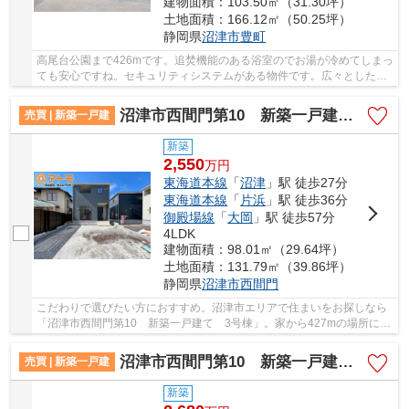
建物面積：103.50㎡（31.30坪）
土地面積：166.12㎡（50.25坪）
静岡県
沼津市
豊町
高尾台公園まで426mです。追焚機能のある浴室のでお湯が冷めてしまっ
ても安心ですね。セキュリティシステムがある物件です。広々とした駐
車スペースをご用意しています。3台まで駐車可...
沼津市西間門第10 新築一戸建て 3号棟
売買 | 新築一戸建
新築
2,550
万
円
東海道本線
「
沼津
」駅 徒歩27分
東海道本線
「
片浜
」駅 徒歩36分
御殿場線
「
大岡
」駅 徒歩57分
4LDK
建物面積：98.01㎡（29.64坪）
土地面積：131.79㎡（39.86坪）
静岡県
沼津市
西間門
こだわりで選びたい方におすすめ。沼津市エリアで住まいをお探しなら
「沼津市西間門第10 新築一戸建て 3号棟」。家から427mの場所に沼
津間門郵便局があります。南向きの物件です。多...
沼津市西間門第10 新築一戸建て 2号棟
売買 | 新築一戸建
新築