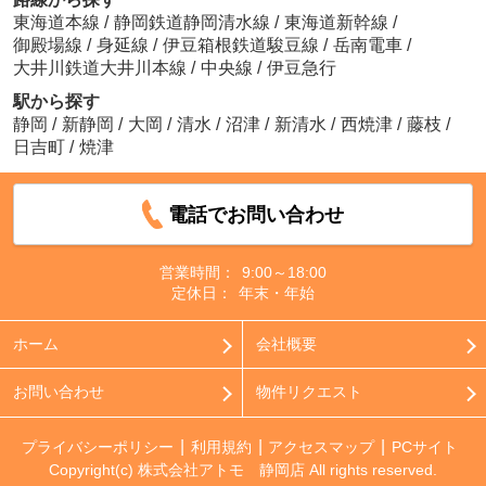
東海道本線
/
静岡鉄道静岡清水線
/
東海道新幹線
/
御殿場線
/
身延線
/
伊豆箱根鉄道駿豆線
/
岳南電車
/
大井川鉄道大井川本線
/
中央線
/
伊豆急行
駅から探す
静岡
/
新静岡
/
大岡
/
清水
/
沼津
/
新清水
/
西焼津
/
藤枝
/
日吉町
/
焼津
電話でお問い合わせ
営業時間：
9:00～18:00
定休日：
年末・年始
ホーム
会社概要
お問い合わせ
物件リクエスト
プライバシーポリシー
利用規約
アクセスマップ
PCサイト
Copyright(c) 株式会社アトモ 静岡店 All rights reserved.