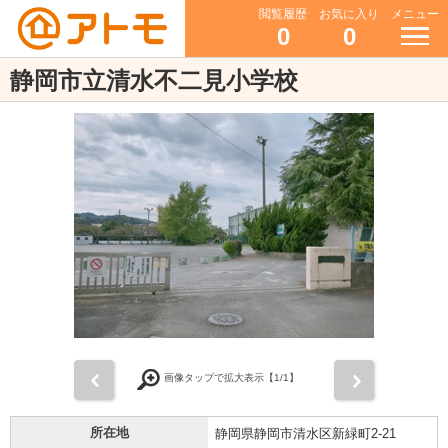
閲覧履歴
お気に入り
メニュー
0
0
静岡市立清水不二見小学校
前
次
画像タップで拡大表示【
1
/1】
所在地
静岡県静岡市清水区新緑町2-21