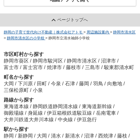
ページトップへ
静岡の子育て世代向け不動産｜株式会社アトモ
>
周辺施設案内
>
静岡市清水区
>
静岡市清水区の小学校
>
静岡市立清水袖師小学校
市区町村から探す
静岡市葵区
/
静岡市駿河区
/
静岡市清水区
/
沼津市
/
富士市
/
富士宮市
/
焼津市
/
藤枝市
/
三島市
/
駿東郡清水町
町名から探す
大岡
/
下川原
/
田町
/
今泉
/
石津
/
藤岡
/
羽鳥
/
向敷地
/
三保松原町
/
小泉
路線から探す
東海道本線
/
静岡鉄道静岡清水線
/
東海道新幹線
/
御殿場線
/
身延線
/
伊豆箱根鉄道駿豆線
/
岳南電車
/
大井川鉄道大井川本線
/
中央線
/
伊豆急行
駅から探す
静岡
/
新静岡
/
大岡
/
清水
/
新清水
/
沼津
/
西焼津
/
藤枝
/