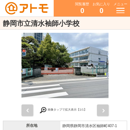
閲覧履歴
お気に入り
メニュー
0
0
静岡市立清水袖師小学校
前
次
画像タップで拡大表示【
1
/1】
所在地
静岡県静岡市清水区袖師町407-1