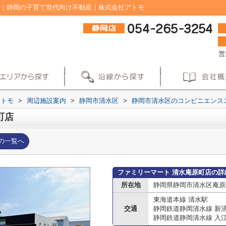
ジ｜静岡の子育て世代向け不動産｜株式会社アトモ
営
アトモ
>
周辺施設案内
>
静岡市清水区
>
静岡市清水区のコンビニエンス
町店
の一覧へ
ファミリーマート 清水庵原町店の詳
所在地
静岡県静岡市清水区庵原町1
東海道本線 清水駅
交通
静岡鉄道静岡清水線 新
静岡鉄道静岡清水線 入