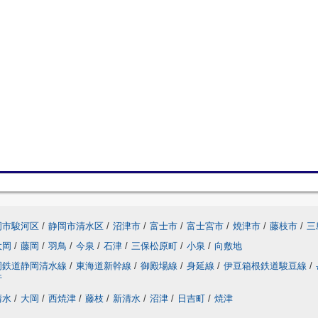
岡市駿河区
/
静岡市清水区
/
沼津市
/
富士市
/
富士宮市
/
焼津市
/
藤枝市
/
三
大岡
/
藤岡
/
羽鳥
/
今泉
/
石津
/
三保松原町
/
小泉
/
向敷地
岡鉄道静岡清水線
/
東海道新幹線
/
御殿場線
/
身延線
/
伊豆箱根鉄道駿豆線
/
行
清水
/
大岡
/
西焼津
/
藤枝
/
新清水
/
沼津
/
日吉町
/
焼津