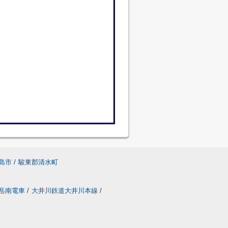
島市
/
駿東郡清水町
岳南電車
/
大井川鉄道大井川本線
/