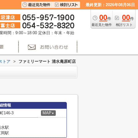
最終更新：2026年08月06日
00
00
件
件
最近見た物件
検討リスト
業時間：9:00～18:00
定休日：年末・年始
ストア
>
ファミリーマート 清水庵原町店
細情報
46-3
MAP
▼
清水駅
江岡駅