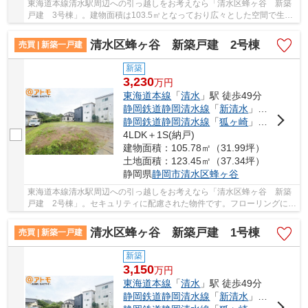
東海道本線清水駅周辺への引っ越しをお考えなら「清水区蜂ヶ谷 新築
戸建 3号棟」。建物面積は103.5㎡となっており広々とした空間で生活
することができます。4LDKの物件で、開放感の...
清水区蜂ヶ谷 新築戸建 2号棟
売買 | 新築一戸建
新築
3,230
万
円
東海道本線
「
清水
」駅 徒歩49分
静岡鉄道静岡清水線
「
新清水
」駅 徒歩53分
静岡鉄道静岡清水線
「
狐ヶ崎
」駅 徒歩55分
4LDK＋1S(納戸)
建物面積：105.78㎡（31.99坪）
土地面積：123.45㎡（37.34坪）
静岡県
静岡市清水区
蜂ヶ谷
東海道本線清水駅周辺への引っ越しをお考えなら「清水区蜂ヶ谷 新築
戸建 2号棟」。セキュリティに配慮された物件です。フローリングに小
さな畳を置くと、簡単にインテリアも楽しめま...
清水区蜂ヶ谷 新築戸建 1号棟
売買 | 新築一戸建
新築
3,150
万
円
東海道本線
「
清水
」駅 徒歩49分
静岡鉄道静岡清水線
「
新清水
」駅 徒歩53分