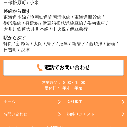
三保松原町
/
小泉
路線から探す
東海道本線
/
静岡鉄道静岡清水線
/
東海道新幹線
/
御殿場線
/
身延線
/
伊豆箱根鉄道駿豆線
/
岳南電車
/
大井川鉄道大井川本線
/
中央線
/
伊豆急行
駅から探す
静岡
/
新静岡
/
大岡
/
清水
/
沼津
/
新清水
/
西焼津
/
藤枝
/
日吉町
/
焼津
電話でお問い合わせ
営業時間：
9:00～18:00
定休日：
年末・年始
ホーム
会社概要
お問い合わせ
物件リクエスト