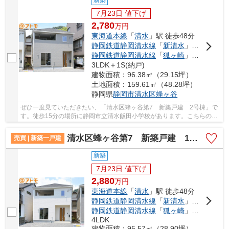
新築
7月23日 値下げ
2,780
万
円
東海道本線
「
清水
」駅 徒歩48分
静岡鉄道静岡清水線
「
新清水
」駅 徒歩51分
静岡鉄道静岡清水線
「
狐ヶ崎
」駅 徒歩56分
3LDK＋1S(納戸)
建物面積：96.38㎡（29.15坪）
土地面積：159.61㎡（48.28坪）
静岡県
静岡市清水区
蜂ヶ谷
ぜひ一度見ていただきたい、「清水区蜂ヶ谷第7 新築戸建 2号棟」で
す。徒歩15分の場所に静岡市立清水飯田小学校があります。こちらの物
件は3SLDKという広々とした間取りが魅力的です...
清水区蜂ヶ谷第7 新築戸建 1号棟
売買 | 新築一戸建
新築
7月23日 値下げ
2,880
万
円
東海道本線
「
清水
」駅 徒歩48分
静岡鉄道静岡清水線
「
新清水
」駅 徒歩51分
静岡鉄道静岡清水線
「
狐ヶ崎
」駅 徒歩56分
4LDK
建物面積：95.57㎡（28.90坪）