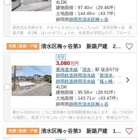
4LDK
建物面積：97.40㎡（29.46坪）
土地面積：144.49㎡（43.7坪）
静岡県
静岡市清水区
蜂ヶ谷
新生活を失敗せず、スタートさせたいならこちらの「清水区蜂ヶ谷 新
築戸建 全1棟」はいかがでしょうか。全居室が洋室なので、フローリン
グ希望の方にはお勧めです。新生活をピカピカ...
清水区梅ヶ谷第3 新築戸建 2号棟
売買 | 新築一戸建
新築
3,080
万
円
東海道本線
「
清水
」駅 徒歩57分
静岡鉄道静岡清水線
「
新清水
」駅 徒歩60分
静岡鉄道静岡清水線
「
狐ヶ崎
」駅 徒歩47分
4LDK
建物面積：95.58㎡（28.91坪）
土地面積：143.71㎡（43.47坪）
静岡県
静岡市清水区
梅ヶ谷
家から310mのところに清水梅ケ谷簡易郵便局があります。歩いて423m
の場所に、産直プラザふれっぴー梅ヶ谷店があります。角地なので日当
たりも良く健康的な生活に適しています。友人や...
清水区梅ヶ谷第3 新築戸建 1号棟
売買 | 新築一戸建