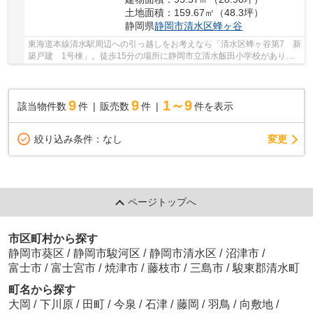
土地面積：159.67㎡（48.3坪）
静岡県
静岡市清水区
蜂ヶ谷
東海道本線清水駅周辺への引っ越しをお考えなら「清水区蜂ヶ谷第7 新
築戸建 1号棟」。徒歩15分の場所に静岡市立清水飯田小学校がありま
す。システムキッチンは使いやすく汚れにくい...
9
9
1～9
該当物件数
件
販売数
件
件を表示
変更
絞り込み条件：
なし
ページトップへ
市区町村から探す
静岡市葵区
/
静岡市駿河区
/
静岡市清水区
/
沼津市
/
富士市
/
富士宮市
/
焼津市
/
藤枝市
/
三島市
/
駿東郡清水町
町名から探す
大岡
/
下川原
/
田町
/
今泉
/
石津
/
藤岡
/
羽鳥
/
向敷地
/