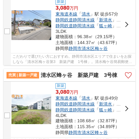
新築
3,080
万
円
東海道本線
「
清水
」駅 徒歩57分
静岡鉄道静岡清水線
「
新清水
」駅 徒歩60分
静岡鉄道静岡清水線
「
狐ヶ崎
」駅 徒歩47分
3LDK
建物面積：96.38㎡（29.15坪）
土地面積：144.37㎡（43.67坪）
静岡県
静岡市清水区
梅ヶ谷
こだわりで選びたい方におすすめ。静岡市清水区エリアで住まいをお探
しなら「清水区梅ヶ谷第3 新築戸建 1号棟」。清水梅ケ谷簡易郵便局
まで310mです。セキュリティが充実した物件で...
清水区蜂ヶ谷 新築戸建 3号棟
売買 | 新築一戸建
新築
3,080
万
円
東海道本線
「
清水
」駅 徒歩49分
静岡鉄道静岡清水線
「
新清水
」駅 徒歩53分
静岡鉄道静岡清水線
「
狐ヶ崎
」駅 徒歩55分
4LDK
建物面積：108.68㎡（32.87坪）
土地面積：115.35㎡（34.89坪）
静岡県
静岡市清水区
蜂ヶ谷