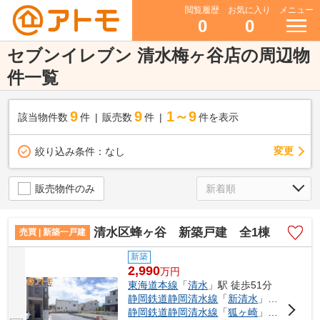
閲覧履歴
お気に入り
メニュー
0
0
セブンイレブン 清水梅ヶ谷店の周辺物
件一覧
9
9
1～9
該当物件数
件
販売数
件
件を表示
変更
絞り込み条件：
なし
販売物件のみ
清水区蜂ヶ谷 新築戸建 全1棟
売買 | 新築一戸建
新築
2,990
万
円
東海道本線
「
清水
」駅 徒歩51分
静岡鉄道静岡清水線
「
新清水
」駅 徒歩55分
静岡鉄道静岡清水線
「
狐ヶ崎
」駅 徒歩55分