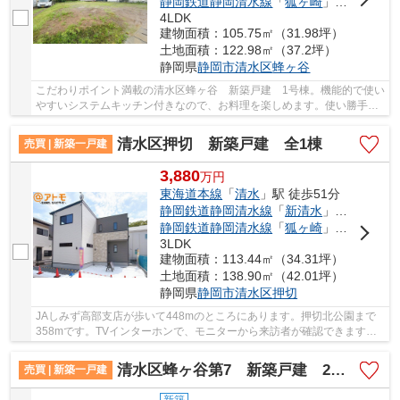
静岡鉄道静岡清水線
「
狐ヶ崎
」駅 徒歩55分
4LDK
建物面積：105.75㎡（31.98坪）
土地面積：122.98㎡（37.2坪）
静岡県
静岡市清水区
蜂ヶ谷
こだわりポイント満載の清水区蜂ヶ谷 新築戸建 1号棟。機能的で使い
やすいシステムキッチン付きなので、お料理を楽しめます。使い勝手の
良い空間のある3,150万円の物件はコチラです...
清水区押切 新築戸建 全1棟
売買 | 新築一戸建
3,880
万
円
東海道本線
「
清水
」駅 徒歩51分
静岡鉄道静岡清水線
「
新清水
」駅 徒歩54分
静岡鉄道静岡清水線
「
狐ヶ崎
」駅 徒歩40分
3LDK
建物面積：113.44㎡（34.31坪）
土地面積：138.90㎡（42.01坪）
静岡県
静岡市清水区
押切
JAしみず高部支店が歩いて448mのところにあります。押切北公園まで
358mです。TVインターホンで、モニターから来訪者が確認できます。
動線を意識したデザインのシステムキッチン付きで...
清水区蜂ヶ谷第7 新築戸建 2号棟
売買 | 新築一戸建