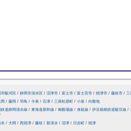
岡市駿河区
/
静岡市清水区
/
沼津市
/
富士市
/
富士宮市
/
焼津市
/
藤枝市
/
三
大岡
/
藤岡
/
羽鳥
/
今泉
/
石津
/
三保松原町
/
小泉
/
向敷地
岡鉄道静岡清水線
/
東海道新幹線
/
御殿場線
/
身延線
/
伊豆箱根鉄道駿豆線
/
行
清水
/
大岡
/
西焼津
/
藤枝
/
新清水
/
沼津
/
日吉町
/
焼津