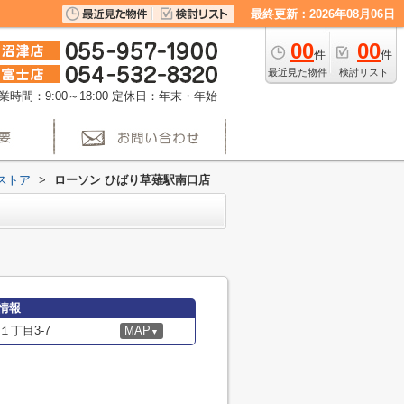
最終更新：2026年08月06日
00
00
件
件
最近見た物件
検討リスト
業時間：9:00～18:00
定休日：年末・年始
ストア
>
ローソン ひばり草薙駅南口店
情報
丁目3-7
MAP
▼