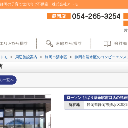
｜静岡の子育て世代向け不動産｜株式会社アトモ
営
アトモ
>
周辺施設案内
>
静岡市清水区
>
静岡市清水区のコンビニエンス
店
の一覧へ
ローソン ひばり草薙駅南口店の詳細
所在地
静岡県静岡市清水区草薙１