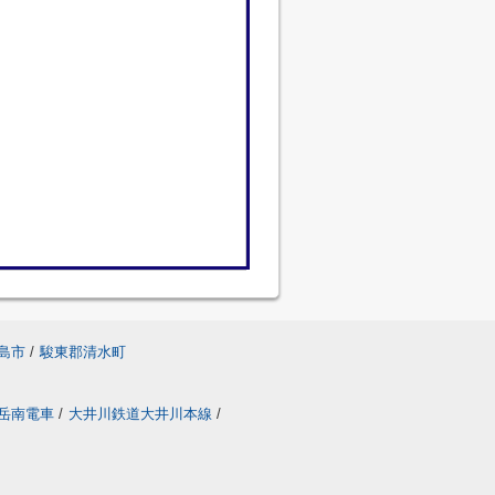
島市
/
駿東郡清水町
岳南電車
/
大井川鉄道大井川本線
/