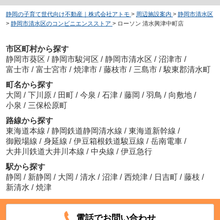
静岡の子育て世代向け不動産｜株式会社アトモ
>
周辺施設案内
>
静岡市清水区
>
静岡市清水区のコンビニエンスストア
>
ローソン 清水興津中町店
市区町村から探す
静岡市葵区
/
静岡市駿河区
/
静岡市清水区
/
沼津市
/
富士市
/
富士宮市
/
焼津市
/
藤枝市
/
三島市
/
駿東郡清水町
町名から探す
大岡
/
下川原
/
田町
/
今泉
/
石津
/
藤岡
/
羽鳥
/
向敷地
/
小泉
/
三保松原町
路線から探す
東海道本線
/
静岡鉄道静岡清水線
/
東海道新幹線
/
御殿場線
/
身延線
/
伊豆箱根鉄道駿豆線
/
岳南電車
/
大井川鉄道大井川本線
/
中央線
/
伊豆急行
駅から探す
静岡
/
新静岡
/
大岡
/
清水
/
沼津
/
西焼津
/
日吉町
/
藤枝
/
新清水
/
焼津
電話でお問い合わせ