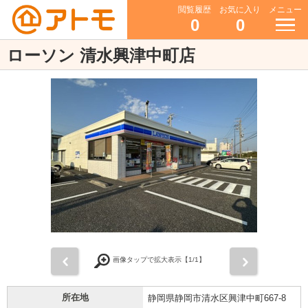
閲覧履歴
お気に入り
メニュー
0
0
ローソン 清水興津中町店
前
次
画像タップで拡大表示【
1
/1】
所在地
静岡県静岡市清水区興津中町667-8