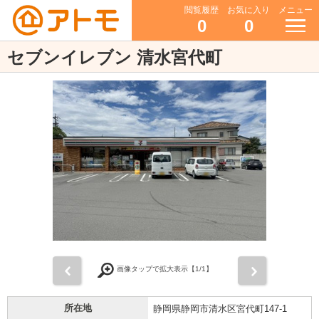
閲覧履歴
お気に入り
メニュー
0
0
セブンイレブン 清水宮代町
前
次
画像タップで拡大表示【
1
/1】
所在地
静岡県静岡市清水区宮代町147-1