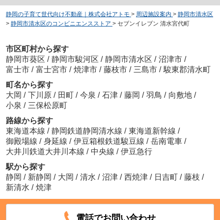
静岡の子育て世代向け不動産｜株式会社アトモ
>
周辺施設案内
>
静岡市清水区
>
静岡市清水区のコンビニエンスストア
>
セブンイレブン 清水宮代町
市区町村から探す
静岡市葵区
/
静岡市駿河区
/
静岡市清水区
/
沼津市
/
富士市
/
富士宮市
/
焼津市
/
藤枝市
/
三島市
/
駿東郡清水町
町名から探す
大岡
/
下川原
/
田町
/
今泉
/
石津
/
藤岡
/
羽鳥
/
向敷地
/
小泉
/
三保松原町
路線から探す
東海道本線
/
静岡鉄道静岡清水線
/
東海道新幹線
/
御殿場線
/
身延線
/
伊豆箱根鉄道駿豆線
/
岳南電車
/
大井川鉄道大井川本線
/
中央線
/
伊豆急行
駅から探す
静岡
/
新静岡
/
大岡
/
清水
/
沼津
/
西焼津
/
日吉町
/
藤枝
/
新清水
/
焼津
電話でお問い合わせ