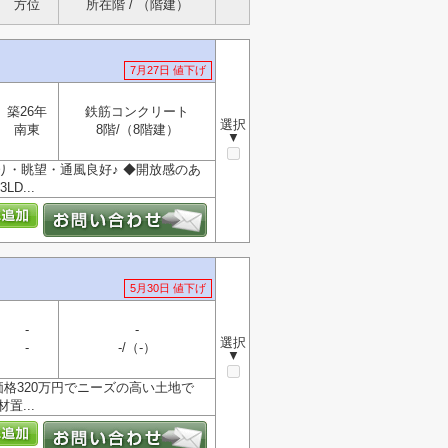
方位
所在階 / （階建）
7月27日 値下げ
築26年
鉄筋コンクリート
選択
南東
8階/（8階建）
▼
当り・眺望・通風良好♪ ◆開放感のあ
D...
5月30日 値下げ
-
-
選択
-
-/（-）
▼
格320万円でニーズの高い土地で
...