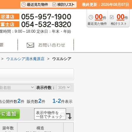
最終更新：2026年08月07日
00
00
件
件
最近見た物件
検討リスト
業時間：9:00～18:00
定休日：年末・年始
>
ウエルシア清水庵原店
>
ウエルシア
表示件数：
2
2
1-2
当公開件数
件 販売数
件
件表示
表示中物件を
一括でチェック
築年数
構造