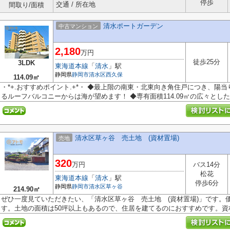
停歩
交通 / 所在地
間取り/面積
清水ポートガーデン
中古マンション
2,180
万円
徒歩25分
3LDK
東海道本線
「
清水
」駅
静岡県
静岡市清水区
西久保
114.09㎡
・*+.おすすめポイント.+*・ ◆最上階の南東・北東向き角住戸につき、陽
るルーフバルコニーからは海が望めます！ ◆専有面積114.09㎡の広々とした3L
清水区草ヶ谷 売土地 (資材置場)
売地
320
万円
バス14分
松花
東海道本線
「
清水
」駅
停歩6分
静岡県
静岡市清水区
草ヶ谷
214.90㎡
ぜひ一度見ていただきたい、「清水区草ヶ谷 売土地 (資材置場)」です。価
す。土地の面積は50坪以上もあるので、住居を建てるのにおすすめです。資材置