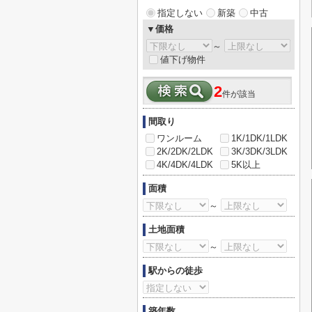
指定しない
新築
中古
▼価格
～
値下げ物件
2
件が該当
間取り
ワンルーム
1K/1DK/1LDK
2K/2DK/2LDK
3K/3DK/3LDK
4K/4DK/4LDK
5K以上
面積
～
土地面積
～
駅からの徒歩
築年数