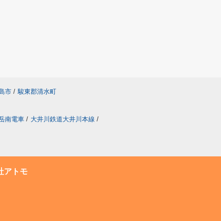
島市
/
駿東郡清水町
岳南電車
/
大井川鉄道大井川本線
/
社アトモ