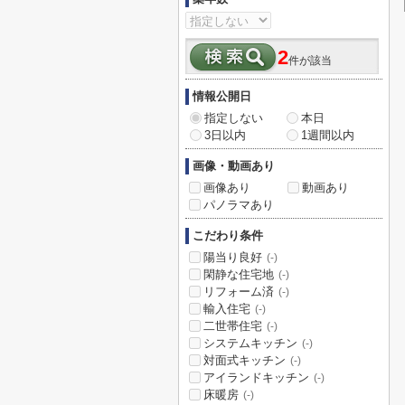
2
件が該当
情報公開日
指定しない
本日
3日以内
1週間以内
画像・動画あり
画像あり
動画あり
パノラマあり
こだわり条件
陽当り良好
(-)
閑静な住宅地
(-)
リフォーム済
(-)
輸入住宅
(-)
二世帯住宅
(-)
システムキッチン
(-)
対面式キッチン
(-)
アイランドキッチン
(-)
床暖房
(-)