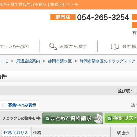
岡の子育て世代向け不動産｜株式会社アトモ
営
アトモ
>
周辺施設案内
>
静岡市清水区
>
静岡市清水区のドラッグストア
物件
並び順：
募集中のみ表示
該
外観
/
間取り図
価格
駅徒歩