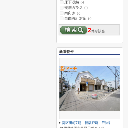
床下収納
(-)
複層ガラス
(-)
南向き
(-)
自由設計対応
(-)
2
件が該当
新着物件
葵区田町7期 新築戸建 F号棟