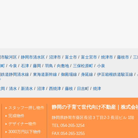
岡市駿河区
/
静岡市清水区
/
沼津市
/
富士市
/
富士宮市
/
焼津市
/
藤枝市
/
三
田町
/
今泉
/
石津
/
藤岡
/
羽鳥
/
向敷地
/
三保松原町
/
小泉
岡鉄道静岡清水線
/
東海道新幹線
/
御殿場線
/
身延線
/
伊豆箱根鉄道駿豆線
/
行
大岡
/
清水
/
新清水
/
沼津
/
西焼津
/
藤枝
/
日吉町
/
焼津
静岡の子育て世代向け不動産｜株式会
スタッフ一押し物件
完成物件
静岡県静岡市葵区長沼３丁目2-3 長沼ビル 1階
デザイナー物件
TEL:054-265-3254
3000万円以下物件
FAX:054-265-3255