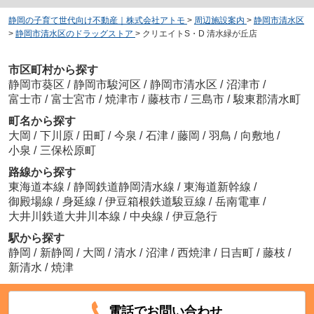
静岡の子育て世代向け不動産｜株式会社アトモ
>
周辺施設案内
>
静岡市清水区
>
静岡市清水区のドラッグストア
>
クリエイトS・D 清水緑が丘店
市区町村から探す
静岡市葵区
/
静岡市駿河区
/
静岡市清水区
/
沼津市
/
富士市
/
富士宮市
/
焼津市
/
藤枝市
/
三島市
/
駿東郡清水町
町名から探す
大岡
/
下川原
/
田町
/
今泉
/
石津
/
藤岡
/
羽鳥
/
向敷地
/
小泉
/
三保松原町
路線から探す
東海道本線
/
静岡鉄道静岡清水線
/
東海道新幹線
/
御殿場線
/
身延線
/
伊豆箱根鉄道駿豆線
/
岳南電車
/
大井川鉄道大井川本線
/
中央線
/
伊豆急行
駅から探す
静岡
/
新静岡
/
大岡
/
清水
/
沼津
/
西焼津
/
日吉町
/
藤枝
/
新清水
/
焼津
電話でお問い合わせ