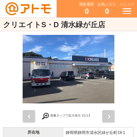
閲覧履歴
お気に入り
メニュー
0
0
クリエイトS・D 清水緑が丘店
前
次
画像タップで拡大表示【
1
/1】
所在地
静岡県静岡市清水区緑が丘町19-1