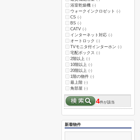
浴室乾燥機
(-)
ウォークインクロゼット
(-)
CS
(-)
BS
(-)
CATV
(-)
インターネット対応
(-)
オートロック
(-)
TVモニタ付インターホン
(-)
宅配ボックス
(-)
2階以上
(-)
10階以上
(-)
20階以上
(-)
1階の物件
(-)
最上階
(-)
角部屋
(-)
4
件が該当
新着物件