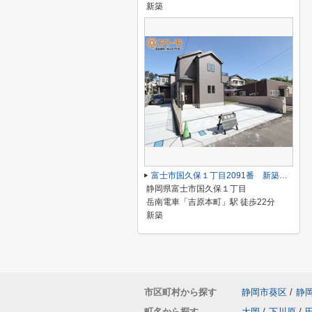
新築
富士市国久保１丁目2091番 新築戸建て B号棟
静岡県富士市国久保１丁目
岳南電車「吉原本町」駅 徒歩22分
新築
市区町村から探す
静岡市葵区
/
静
町名から探す
大岡
/
下川原
/