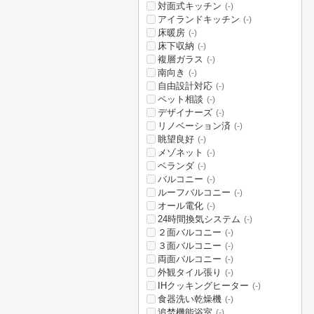
対面式キッチン
(-)
アイランドキッチン
(-)
床暖房
(-)
床下収納
(-)
複層ガラス
(-)
南向き
(-)
自由設計対応
(-)
ペット相談
(-)
デザイナーズ
(-)
リノベーション済
(-)
眺望良好
(-)
メゾネット
(-)
ベランダ
(-)
バルコニー
(-)
ルーフバルコニー
(-)
オール電化
(-)
24時間換気システム
(-)
２面バルコニー
(-)
３面バルコニー
(-)
両面バルコニー
(-)
外観タイル張り
(-)
IHクッキングヒーター
(-)
食器洗い乾燥機
(-)
追焚機能浴室
(-)