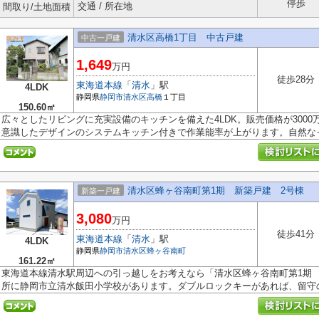
停歩
交通 / 所在地
間取り/土地面積
清水区高橋1丁目 中古戸建
中古一戸建
1,649
万円
徒歩28分
東海道本線
「
清水
」駅
4LDK
静岡県
静岡市清水区
高橋
１丁目
150.60㎡
広々としたリビングに充実設備のキッチンを備えた4LDK。販売価格が300
意識したデザインのシステムキッチン付きで作業能率が上がります。自然なイ.
清水区蜂ヶ谷南町第1期 新築戸建 2号棟
新築一戸建
3,080
万円
徒歩41分
東海道本線
「
清水
」駅
4LDK
静岡県
静岡市清水区
蜂ヶ谷南町
161.22㎡
東海道本線清水駅周辺への引っ越しをお考えなら「清水区蜂ヶ谷南町第1期 
所に静岡市立清水飯田小学校があります。ダブルロックキーがあれば、留守の.