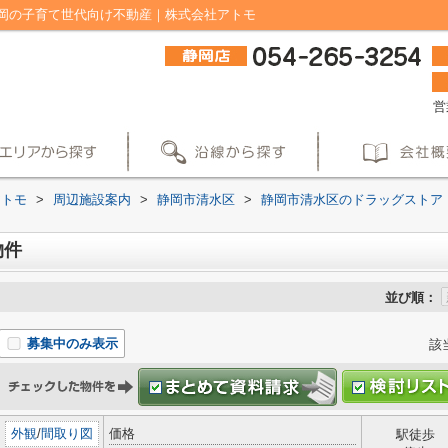
岡の子育て世代向け不動産｜株式会社アトモ
営
アトモ
>
周辺施設案内
>
静岡市清水区
>
静岡市清水区のドラッグストア
物件
並び順：
募集中のみ表示
該
外観
/
間取り図
価格
駅徒歩