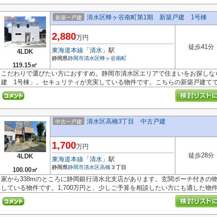
清水区蜂ヶ谷南町第1期 新築戸建 1号棟
新築一戸建
2,880
万円
徒歩41分
東海道本線
「
清水
」駅
4LDK
静岡県
静岡市清水区
蜂ヶ谷南町
119.15㎡
こだわりで選びたい方におすすめ。静岡市清水区エリアで住まいをお探しな
建 1号棟」。セキュリティが充実している物件です。こちらの新築戸建てで.
清水区高橋3丁目 中古戸建
中古一戸建
1,700
万円
徒歩28分
4LDK
東海道本線
「
清水
」駅
静岡県
静岡市清水区
高橋
３丁目
100.00㎡
家から338mのところに静岡銀行清水北支店があります。玄関ポーチ付きの物件
している物件です。1,700万円と、少しご予算を相談したい方にも適した物件で