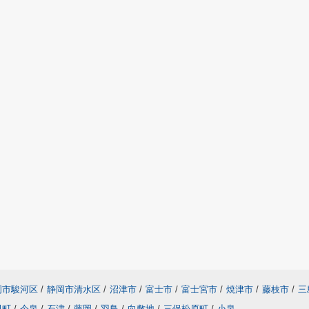
岡市駿河区
/
静岡市清水区
/
沼津市
/
富士市
/
富士宮市
/
焼津市
/
藤枝市
/
三
田町
/
今泉
/
石津
/
藤岡
/
羽鳥
/
向敷地
/
三保松原町
/
小泉