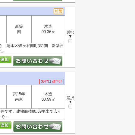
新築
木造
南
99.36㎡
選択
▼
ら「清水区蜂ヶ谷南町第1期 新築戸
..
3月7日 値下げ
築15年
木造
選択
南東
80.59㎡
▼
です。建物面積80.59平米で広々
...