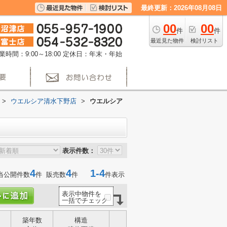
最終更新：2026年08月08日
00
00
件
件
最近見た物件
検討リスト
業時間：9:00～18:00
定休日：年末・年始
>
ウエルシア清水下野店
>
ウエルシア
表示件数：
4
4
1-4
当公開件数
件 販売数
件
件表示
表示中物件を
一括でチェック
築年数
構造