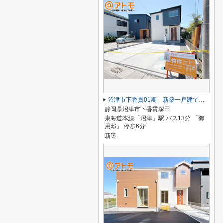
沼津市下香貫01期 新築一戸建て 全1棟
静岡県沼津市下香貫塚田
東海道本線「沼津」駅 バス13分 「御
用邸」 停歩6分
新築