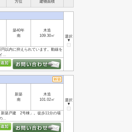
方位
建物面積
築40年
木造
南
109.30㎡
選択
▼
0万円以内に抑えられています。動線を
..
新築
木造
南
101.02㎡
選択
▼
新築戸建 2号棟」。徒歩11分の場
..