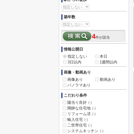
築年数
4
件が該当
情報公開日
指定しない
本日
3日以内
1週間以内
画像・動画あり
画像あり
動画あり
パノラマあり
こだわり条件
陽当り良好
(-)
閑静な住宅地
(-)
リフォーム済
(-)
輸入住宅
(-)
二世帯住宅
(-)
システムキッチン
(-)