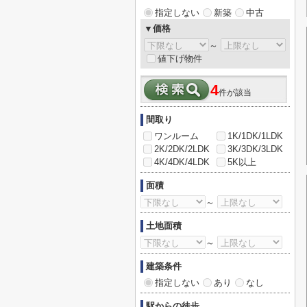
指定しない
新築
中古
▼価格
～
値下げ物件
4
件が該当
間取り
ワンルーム
1K/1DK/1LDK
2K/2DK/2LDK
3K/3DK/3LDK
4K/4DK/4LDK
5K以上
面積
～
土地面積
～
建築条件
指定しない
あり
なし
駅からの徒歩