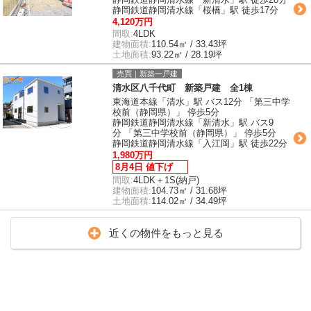
静岡鉄道静岡清水線「桜橋」駅 徒歩17分
4,120万円
間取:
4LDK
建物面積:
110.54㎡ / 33.43坪
土地面積:
93.22㎡ / 28.19坪
売買｜新築一戸建
清水区八千代町 新築戸建 全1棟
東海道本線「清水」駅 バス12分 「第三中学
校前（静岡県）」 停歩5分
静岡鉄道静岡清水線「新清水」駅 バス9
分 「第三中学校前（静岡県）」 停歩5分
静岡鉄道静岡清水線「入江岡」駅 徒歩22分
1,980万円
8月4日 値下げ
間取:
4LDK＋1S(納戸)
建物面積:
104.73㎡ / 31.68坪
土地面積:
114.02㎡ / 34.49坪
近くの物件をもっと見る