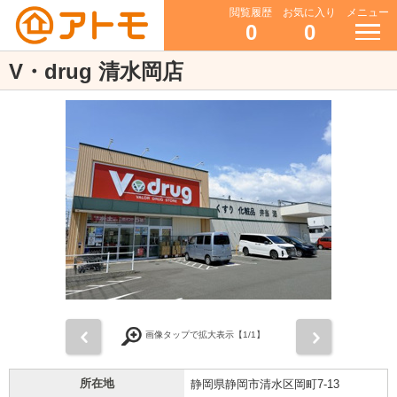
閲覧履歴
お気に入り
メニュー
0
0
V・drug 清水岡店
前
次
画像タップで拡大表示【
1
/1】
所在地
静岡県静岡市清水区岡町7-13