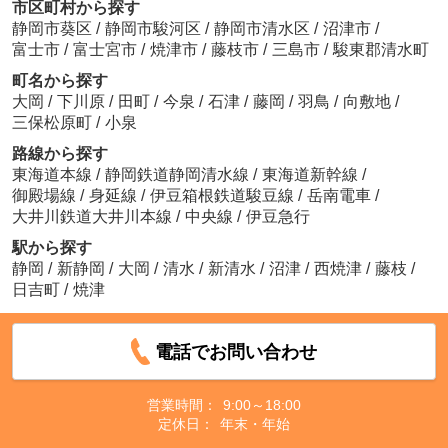
市区町村から探す
静岡市葵区
/
静岡市駿河区
/
静岡市清水区
/
沼津市
/
富士市
/
富士宮市
/
焼津市
/
藤枝市
/
三島市
/
駿東郡清水町
町名から探す
大岡
/
下川原
/
田町
/
今泉
/
石津
/
藤岡
/
羽鳥
/
向敷地
/
三保松原町
/
小泉
路線から探す
東海道本線
/
静岡鉄道静岡清水線
/
東海道新幹線
/
御殿場線
/
身延線
/
伊豆箱根鉄道駿豆線
/
岳南電車
/
大井川鉄道大井川本線
/
中央線
/
伊豆急行
駅から探す
静岡
/
新静岡
/
大岡
/
清水
/
新清水
/
沼津
/
西焼津
/
藤枝
/
日吉町
/
焼津
電話でお問い合わせ
営業時間：
9:00～18:00
定休日：
年末・年始