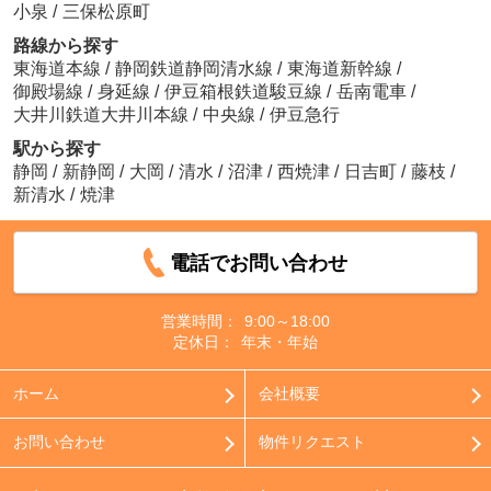
小泉
/
三保松原町
路線から探す
東海道本線
/
静岡鉄道静岡清水線
/
東海道新幹線
/
御殿場線
/
身延線
/
伊豆箱根鉄道駿豆線
/
岳南電車
/
大井川鉄道大井川本線
/
中央線
/
伊豆急行
駅から探す
静岡
/
新静岡
/
大岡
/
清水
/
沼津
/
西焼津
/
日吉町
/
藤枝
/
新清水
/
焼津
電話でお問い合わせ
営業時間：
9:00～18:00
定休日：
年末・年始
ホーム
会社概要
お問い合わせ
物件リクエスト