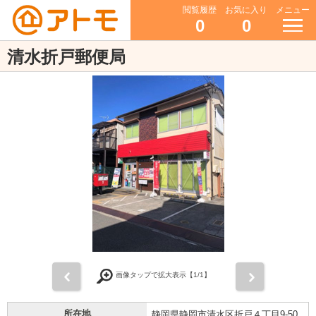
閲覧履歴
お気に入り
メニュー
0
0
清水折戸郵便局
前
次
画像タップで拡大表示【
1
/1】
所在地
静岡県静岡市清水区折戸４丁目9-50