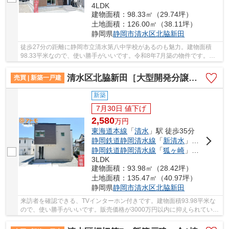
4LDK
建物面積：98.33㎡（29.74坪）
土地面積：126.00㎡（38.11坪）
静岡県
静岡市清水区
北脇新田
徒歩27分の距離に静岡市立清水第八中学校があるのも魅力。建物面積
98.33平米なので、使い勝手がいいです。令和8年7月築の物件です。静
岡市清水区の東海道本線清水周辺で住まい探しをす...
清水区北脇新田［大型開発分譲地］ 新築戸建 22号棟
売買 | 新築一戸建
新築
7月30日 値下げ
2,580
万
円
東海道本線
「
清水
」駅 徒歩35分
静岡鉄道静岡清水線
「
新清水
」駅 徒歩38分
静岡鉄道静岡清水線
「
狐ヶ崎
」駅 徒歩28分
3LDK
建物面積：93.98㎡（28.42坪）
土地面積：135.47㎡（40.97坪）
静岡県
静岡市清水区
北脇新田
来訪者を確認できる、TVインターホン付きです。建物面積93.98平米な
ので、使い勝手がいいです。販売価格が3000万円以内に抑えられていま
す。洗濯物がよく乾く南東向きがオススメポイン...