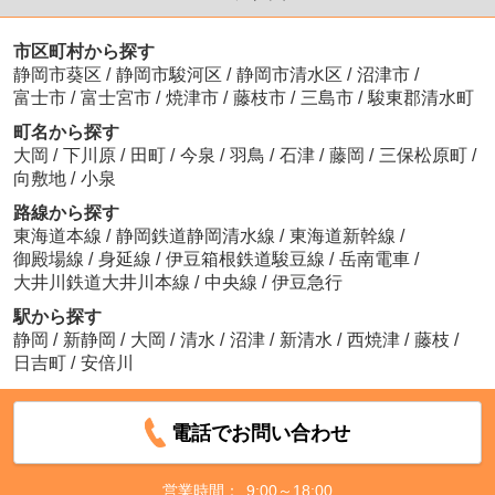
市区町村から探す
静岡市葵区
/
静岡市駿河区
/
静岡市清水区
/
沼津市
/
富士市
/
富士宮市
/
焼津市
/
藤枝市
/
三島市
/
駿東郡清水町
町名から探す
大岡
/
下川原
/
田町
/
今泉
/
羽鳥
/
石津
/
藤岡
/
三保松原町
/
向敷地
/
小泉
路線から探す
東海道本線
/
静岡鉄道静岡清水線
/
東海道新幹線
/
御殿場線
/
身延線
/
伊豆箱根鉄道駿豆線
/
岳南電車
/
大井川鉄道大井川本線
/
中央線
/
伊豆急行
駅から探す
静岡
/
新静岡
/
大岡
/
清水
/
沼津
/
新清水
/
西焼津
/
藤枝
/
日吉町
/
安倍川
電話でお問い合わせ
営業時間：
9:00～18:00