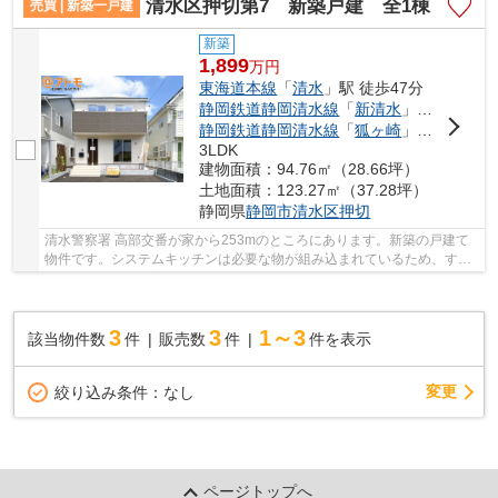
清水区押切第7 新築戸建 全1棟
売買 | 新築一戸建
新築
1,899
万
円
東海道本線
「
清水
」駅 徒歩47分
静岡鉄道静岡清水線
「
新清水
」駅 徒歩50分
静岡鉄道静岡清水線
「
狐ヶ崎
」駅 徒歩28分
3LDK
建物面積：94.76㎡（28.66坪）
土地面積：123.27㎡（37.28坪）
静岡県
静岡市清水区
押切
清水警察署 高部交番が家から253mのところにあります。新築の戸建て
物件です。システムキッチンは必要な物が組み込まれているため、すぐ
調理できます。浴室乾燥機のあるお風呂場は洗濯...
3
3
1～3
該当物件数
件
販売数
件
件を表示
変更
絞り込み条件：
なし
ページトップへ