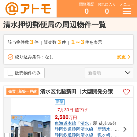
閲覧履歴
お気に入り
メニュー
0
0
清水押切郵便局の周辺物件一覧
3
3
1～3
該当物件数
件
販売数
件
件を表示
変更
絞り込み条件：
なし
販売物件のみ
清水区北脇新田［大型開発分譲地］ 新築戸建 10号棟
売買 | 新築一戸建
新築
7月30日 値下げ
2,580
万
円
東海道本線
「
清水
」駅 徒歩35分
静岡鉄道静岡清水線
「
新清水
」駅 徒歩38分
静岡鉄道静岡清水線
「
狐ヶ崎
」駅 徒歩28分