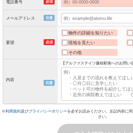
電話番号
必須
メールアドレス
任意
物件の詳細を知りたい
要望
必須
現地を見たい
その他
【アルファステイツ藤枝駅南へのお問い
内容
任意
※
利用規約
及び
プライバシーポリシー
を必ずお読みください。左記内容に同
さい。