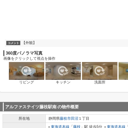
【外観】
コメント
360度パノラマ写真
画像をクリックして視点を操作
リビング
キッチン
洗面所
アルファステイツ藤枝駅南
の物件概要
所在地
静岡県
藤枝市
田沼
１丁目
東海道本線
「
藤枝
」駅 徒歩5分
東海道本線