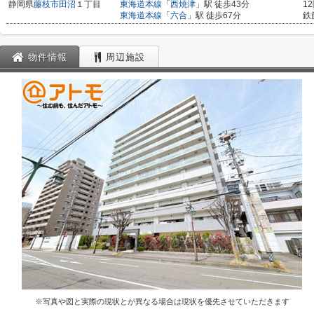
静岡県
藤枝市
田沼
１丁目
東海道本線
「
西焼津
」駅 徒歩43分
1
東海道本線
「
六合
」駅 徒歩67分
鉄
物件情報
周辺施設
※写真や図と実際の現状とが異なる場合は現状を優先させていただきます