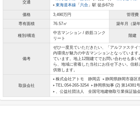
交通
東海道本線
「
六合
」駅 徒歩67分
価格
3,490万円
管理費
専有面積
76.57㎡
築年月（築
中古マンション / 鉄筋コンク
種別/構造
階建
リート
ぜひ一度見ていただきたい、「アルファステイ
内環境が魅力の中古マンションとなっています
備考
ています。地上12階建てでお問い合わせも多
ら、地域に密着した当社にお任せ下さい。信頼
供致します。
株式会社アトモ 静岡店
静岡県静岡市葵区長
TEL:054-265-3254
静岡県知事 (2) 第14381
取扱会社
、公益社団法人 全国宅地建物取引業保証協