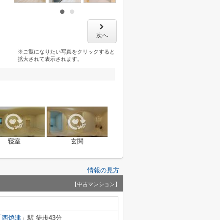
次へ
※ご覧になりたい写真をクリックすると
拡大されて表示されます。
寝室
玄関
情報の見方
【中古マンション】
「
西焼津
」駅 徒歩43分