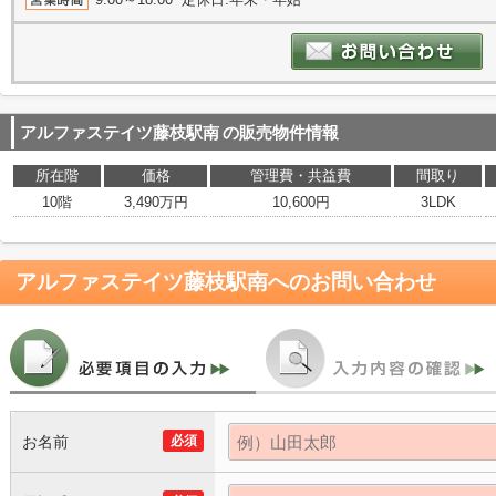
アルファステイツ藤枝駅南
の販売物件情報
所在階
価格
管理費・共益費
間取り
10階
3,490万円
10,600円
3LDK
アルファステイツ藤枝駅南
へのお問い合わせ
お名前
必須