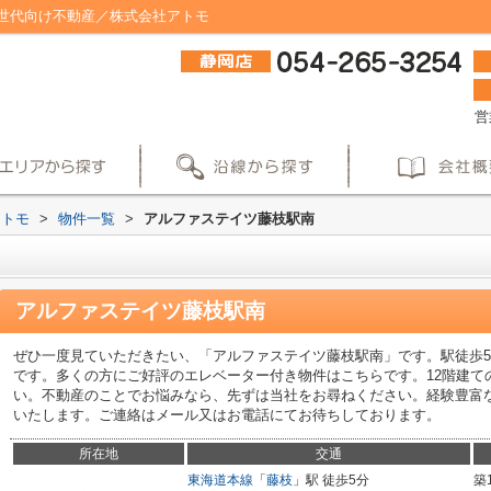
世代向け不動産／株式会社アトモ
営
アトモ
>
物件一覧
>
アルファステイツ藤枝駅南
アルファステイツ藤枝駅南
ぜひ一度見ていただきたい、「アルファステイツ藤枝駅南」です。駅徒歩
です。多くの方にご好評のエレベーター付き物件はこちらです。12階建て
い。不動産のことでお悩みなら、先ずは当社をお尋ねください。経験豊富
いたします。ご連絡はメール又はお電話にてお待ちしております。
所在地
交通
東海道本線
「
藤枝
」駅 徒歩5分
築