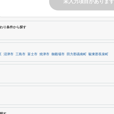
未入力項目がありま
わり条件から探す
区
沼津市
三島市
富士市
焼津市
御殿場市
田方郡函南町
駿東郡長泉町
探す