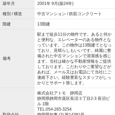
築年月
2001年 9月(築24年)
種別 / 構造
中古マンション / 鉄筋コンクリート
階建
13階建
駅まで徒歩11分の物件です。あると何か
と便利な、エレベーターのある物件とな
っています。この物件は13階建てとなっ
ており、見晴らしもいいです。綺麗に整
備された中古マンションで清潔感を感じ
備考
ます。当社は確かな不動産情報をご提供
しております。こだわりやご要望などが
あれば、メール又はお電話にて当社にご
連絡下さい。経験豊富なスタッフがしっ
かりとサポート致します。
株式会社アトモ 静岡店
静岡県静岡市葵区長沼３丁目2-3 長沼ビ
ル 1階
TEL:054-265-3254
取扱会社
静岡県知事 (2) 第14381号