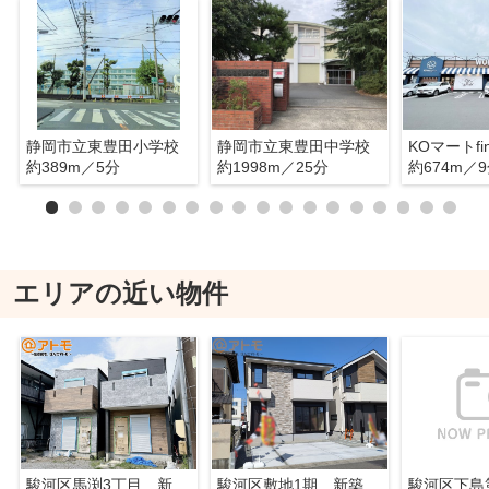
静岡市立東豊田小学校
静岡市立東豊田中学校
KOマートfi
約389m／5分
約1998m／25分
約674m／
エリアの近い物件
駿河区馬渕3丁目 新築戸建 A号棟
駿河区敷地1期 新築戸建 1号棟