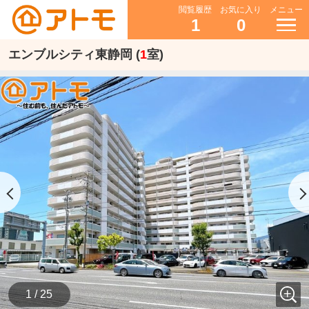
閲覧履歴
お気に入り
メニュー
1
0
エンブルシティ東静岡 (
1
室)
1 / 25