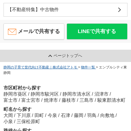
【不動産特集】中古物件
メールで共有する
LINEで共有する
ページトップへ
静岡の子育て世代向け不動産｜株式会社アトモ
>
物件一覧
>
エンブルシティ東
静岡
市区町村から探す
静岡市葵区
/
静岡市駿河区
/
静岡市清水区
/
沼津市
/
富士市
/
富士宮市
/
焼津市
/
藤枝市
/
三島市
/
駿東郡清水町
町名から探す
大岡
/
下川原
/
田町
/
今泉
/
石津
/
藤岡
/
羽鳥
/
向敷地
/
小泉
/
三保松原町
路線から探す