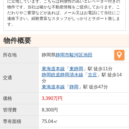
に立地しています。こちらは利便性の高いエレベーター付きの
物件です。当社は確かな不動産情報をご提供しております。こ
だわりやご要望などがあれば、メール又はお電話にて当社にご
連絡下さい。経験豊富なスタッフがしっかりとサポート致しま
す。
物件概要
所在地
静岡県
静岡市駿河区
池田
東海道本線
「
東静岡
」駅 徒歩11分
静岡鉄道静岡清水線
「
古庄
」駅 徒歩14
交通
分
東海道本線
「
静岡
」駅 徒歩47分
価格
3,390万円
管理費
8,300円
専有面積
75.04㎡