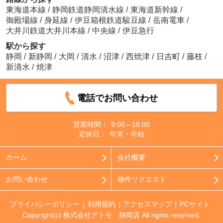
東海道本線
/
静岡鉄道静岡清水線
/
東海道新幹線
/
御殿場線
/
身延線
/
伊豆箱根鉄道駿豆線
/
岳南電車
/
大井川鉄道大井川本線
/
中央線
/
伊豆急行
駅から探す
静岡
/
新静岡
/
大岡
/
清水
/
沼津
/
西焼津
/
日吉町
/
藤枝
/
新清水
/
焼津
電話でお問い合わせ
営業時間：
9:00～18:00
定休日：
年末・年始
ホーム
会社概要
お問い合わせ
物件リクエスト
プライバシーポリシー
利用規約
アクセスマップ
PCサイト
Copyright(c) 株式会社アトモ 静岡店 All rights reserved.