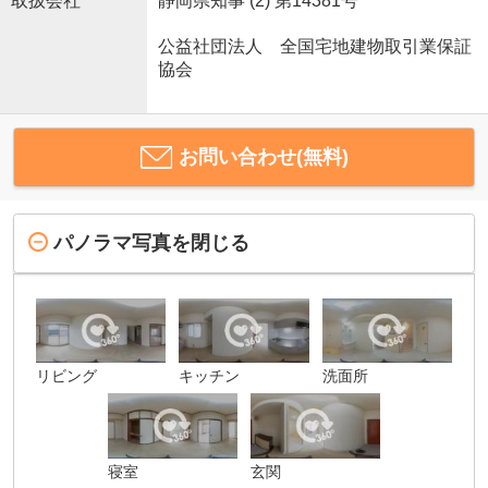
取扱会社
静岡県知事 (2) 第14381号
公益社団法人 全国宅地建物取引業保証
協会
お問い合わせ(無料)
パノラマ写真を閉じる
リビング
キッチン
洗面所
寝室
玄関