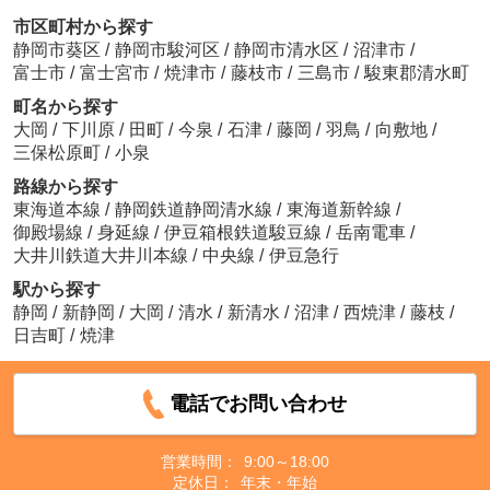
市区町村から探す
静岡市葵区
/
静岡市駿河区
/
静岡市清水区
/
沼津市
/
富士市
/
富士宮市
/
焼津市
/
藤枝市
/
三島市
/
駿東郡清水町
町名から探す
大岡
/
下川原
/
田町
/
今泉
/
石津
/
藤岡
/
羽鳥
/
向敷地
/
三保松原町
/
小泉
路線から探す
東海道本線
/
静岡鉄道静岡清水線
/
東海道新幹線
/
御殿場線
/
身延線
/
伊豆箱根鉄道駿豆線
/
岳南電車
/
大井川鉄道大井川本線
/
中央線
/
伊豆急行
駅から探す
静岡
/
新静岡
/
大岡
/
清水
/
新清水
/
沼津
/
西焼津
/
藤枝
/
日吉町
/
焼津
電話でお問い合わせ
営業時間：
9:00～18:00
定休日：
年末・年始