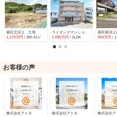
葵区北沼上 土地
ライオンズマンション岳美
葵区南沼上
1,270
万
円
/ 385.81㎡
1,090
万
円
/ 3LDK
950
万
円
/ 
お客様の声
株式会社アトモ
株式会社アトモ
株式会社