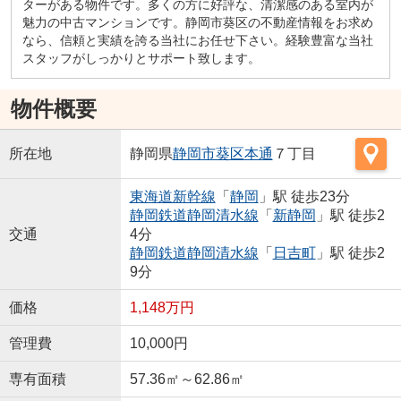
ターがある物件です。多くの方に好評な、清潔感のある室内が
魅力の中古マンションです。静岡市葵区の不動産情報をお求め
なら、信頼と実績を誇る当社にお任せ下さい。経験豊富な当社
スタッフがしっかりとサポート致します。
物件概要
所在地
静岡県
静岡市葵区
本通
７丁目
東海道新幹線
「
静岡
」駅 徒歩23分
静岡鉄道静岡清水線
「
新静岡
」駅 徒歩2
交通
4分
静岡鉄道静岡清水線
「
日吉町
」駅 徒歩2
9分
価格
1,148万円
管理費
10,000円
専有面積
57.36㎡～62.86㎡