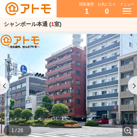
閲覧履歴
お気に入り
メニュー
1
0
シャンボール本通 (
1
室)
1 / 26