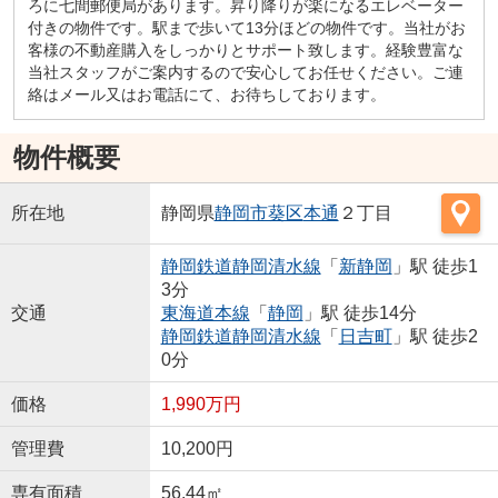
ろに七間郵便局があります。昇り降りが楽になるエレベーター
付きの物件です。駅まで歩いて13分ほどの物件です。当社がお
客様の不動産購入をしっかりとサポート致します。経験豊富な
当社スタッフがご案内するので安心してお任せください。ご連
絡はメール又はお電話にて、お待ちしております。
物件概要
所在地
静岡県
静岡市葵区
本通
２丁目
静岡鉄道静岡清水線
「
新静岡
」駅 徒歩1
3分
交通
東海道本線
「
静岡
」駅 徒歩14分
静岡鉄道静岡清水線
「
日吉町
」駅 徒歩2
0分
価格
1,990万円
管理費
10,200円
専有面積
56.44㎡