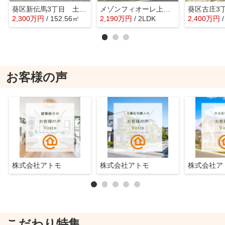
葵区新伝馬3丁目 土地 2号地
メゾンフィオーレ上足洗
葵区古庄3
2,300
万
円
/ 152.56㎡
2,190
万
円
/ 2LDK
2,400
万
円
お客様の声
株式会社アトモ
株式会社アトモ
株式会社
こだわり特集