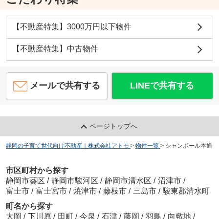
【不動産特集】3000万円以下物件
【不動産特集】中古物件
メールで共有する
LINEで共有する
ページトップへ
静岡の子育て世代向け不動産｜株式会社アトモ
>
物件一覧
>
シャンボール本通
市区町村から探す
静岡市葵区
/
静岡市駿河区
/
静岡市清水区
/
沼津市
/
富士市
/
富士宮市
/
焼津市
/
藤枝市
/
三島市
/
駿東郡清水町
町名から探す
大岡
/
下川原
/
田町
/
今泉
/
石津
/
藤岡
/
羽鳥
/
向敷地
/