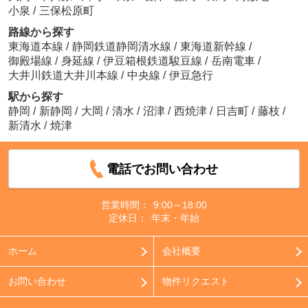
小泉
/
三保松原町
路線から探す
東海道本線
/
静岡鉄道静岡清水線
/
東海道新幹線
/
御殿場線
/
身延線
/
伊豆箱根鉄道駿豆線
/
岳南電車
/
大井川鉄道大井川本線
/
中央線
/
伊豆急行
駅から探す
静岡
/
新静岡
/
大岡
/
清水
/
沼津
/
西焼津
/
日吉町
/
藤枝
/
新清水
/
焼津
電話でお問い合わせ
営業時間：
9:00～18:00
定休日：
年末・年始
ホーム
会社概要
お問い合わせ
物件リクエスト