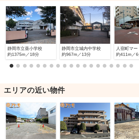
静岡市立葵小学校
静岡市立城内中学校
人宿町マー
約1375m／18分
約967m／13分
約411m／
エリアの近い物件