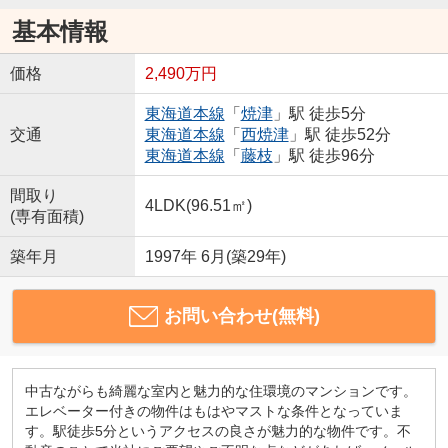
基本情報
価格
2,490万円
東海道本線
「
焼津
」駅 徒歩5分
交通
東海道本線
「
西焼津
」駅 徒歩52分
東海道本線
「
藤枝
」駅 徒歩96分
間取り
4LDK(96.51㎡)
(専有面積)
築年月
1997年 6月(築29年)
お問い合わせ(無料)
中古ながらも綺麗な室内と魅力的な住環境のマンションです。
エレベーター付きの物件はもはやマストな条件となっていま
す。駅徒歩5分というアクセスの良さが魅力的な物件です。不