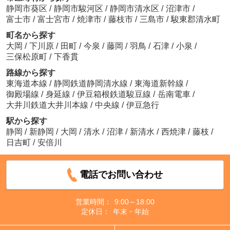
静岡市葵区
/
静岡市駿河区
/
静岡市清水区
/
沼津市
/
富士市
/
富士宮市
/
焼津市
/
藤枝市
/
三島市
/
駿東郡清水町
町名から探す
大岡
/
下川原
/
田町
/
今泉
/
藤岡
/
羽鳥
/
石津
/
小泉
/
三保松原町
/
下香貫
路線から探す
東海道本線
/
静岡鉄道静岡清水線
/
東海道新幹線
/
御殿場線
/
身延線
/
伊豆箱根鉄道駿豆線
/
岳南電車
/
大井川鉄道大井川本線
/
中央線
/
伊豆急行
駅から探す
静岡
/
新静岡
/
大岡
/
清水
/
沼津
/
新清水
/
西焼津
/
藤枝
/
日吉町
/
安倍川
電話でお問い合わせ
営業時間：
9:00～18:00
定休日：
年末・年始