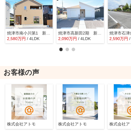
焼津市南小川第1 新築戸建 4号棟
焼津市高新田2期 新築戸建 1号棟
2,580
万
円
/ 4LDK
2,090
万
円
/ 4LDK
2,590
万
円
お客様の声
株式会社アトモ
株式会社アトモ
株式会社