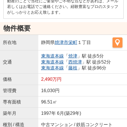
動産のことで当社にご要望やご不明な点などがあれば、メール
若しくはお電話でご連絡ください。経験豊富なプロのスタッフ
がしっかりとお応え致します。
物件概要
所在地
静岡県
焼津市
栄町
１丁目
東海道本線
「
焼津
」駅 徒歩5分
交通
東海道本線
「
西焼津
」駅 徒歩52分
東海道本線
「
藤枝
」駅 徒歩96分
価格
2,490万円
管理費
16,030円
専有面積
96.51㎡
築年月
1997年 6月(築29年)
種別 / 構造
中古マンション / 鉄筋コンクリート