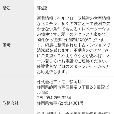
階建
9階建
新着情報：ベルフローラ焼津の空室情報
ならコチラ。多くの方にとって便利で欠
かせない条件でもあるエレベーター付き
の物件です。駅へのアクセスも良好で、
物件から徒歩5分圏内に駅がございま
備考
す。綺麗に整備された中古マンションで
清潔感を感じます。不動産のことで当社
にご要望やご不明な点などがあれば、メ
ール若しくはお電話でご連絡ください。
経験豊富なプロのスタッフがしっかりと
お応え致します。
株式会社アトモ 静岡店
静岡県静岡市葵区長沼３丁目2-3 長沼ビ
ル 1階
TEL:054-265-3254
取扱会社
静岡県知事 (2) 第14381号
公益社団法人 全国宅地建物取引業保証