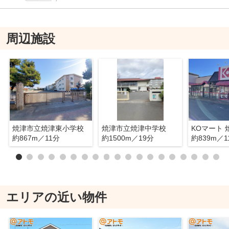
周辺施設
焼津市立焼津東小学校
焼津市立焼津中学校
KOマート
約867m／11分
約1500m／19分
約839m／1
エリアの近い物件