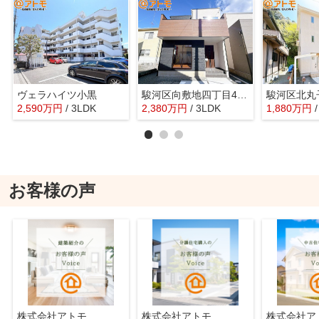
ヴェラハイツ小黒
駿河区向敷地四丁目4期 新築戸建 7号棟
2,590
万
円
/ 3LDK
2,380
万
円
/ 3LDK
1,880
万
円
お客様の声
株式会社アトモ
株式会社アトモ
株式会社