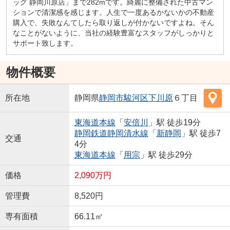
ッグ 静岡川原店」まで282mです。綺麗に整備された中古マン
ションで清潔感を感じます。人生で一度あるかないかの不動産
購入で、失敗なんてしたら取り返しが付かないですよね。そん
なことがないように、当社の経験豊富なスタッフがしっかりと
サポート致します。
物件概要
所在地
静岡県
静岡市駿河区
下川原
６丁目
東海道本線
「
安倍川
」駅 徒歩19分
静岡鉄道静岡清水線
「
新静岡
」駅 徒歩7
交通
4分
東海道本線
「
用宗
」駅 徒歩29分
価格
2,090万円
管理費
8,520円
専有面積
66.11㎡