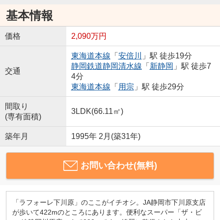
基本情報
価格
2,090万円
東海道本線
「
安倍川
」駅 徒歩19分
静岡鉄道静岡清水線
「
新静岡
」駅 徒歩7
交通
4分
東海道本線
「
用宗
」駅 徒歩29分
間取り
3LDK(66.11㎡)
(専有面積)
築年月
1995年 2月(築31年)
お問い合わせ(無料)
「ラフォーレ下川原」のここがイチオシ。JA静岡市下川原支店
が歩いて422mのところにあります。便利なスーパー「ザ・ビ