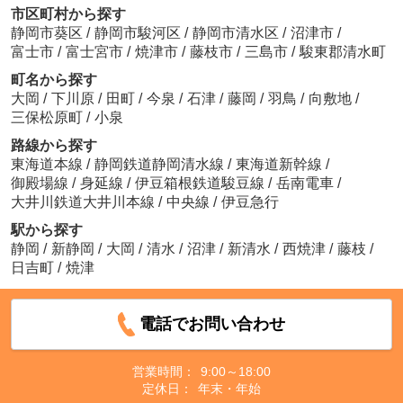
市区町村から探す
静岡市葵区
/
静岡市駿河区
/
静岡市清水区
/
沼津市
/
富士市
/
富士宮市
/
焼津市
/
藤枝市
/
三島市
/
駿東郡清水町
町名から探す
大岡
/
下川原
/
田町
/
今泉
/
石津
/
藤岡
/
羽鳥
/
向敷地
/
三保松原町
/
小泉
路線から探す
東海道本線
/
静岡鉄道静岡清水線
/
東海道新幹線
/
御殿場線
/
身延線
/
伊豆箱根鉄道駿豆線
/
岳南電車
/
大井川鉄道大井川本線
/
中央線
/
伊豆急行
駅から探す
静岡
/
新静岡
/
大岡
/
清水
/
沼津
/
新清水
/
西焼津
/
藤枝
/
日吉町
/
焼津
電話でお問い合わせ
営業時間：
9:00～18:00
定休日：
年末・年始