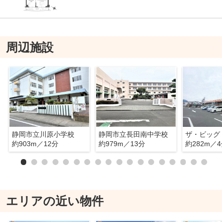
周辺施設
静岡市立川原小学校
静岡市立長田南中学校
ザ・ビッグ
約903m／12分
約979m／13分
約282m／
エリアの近い物件