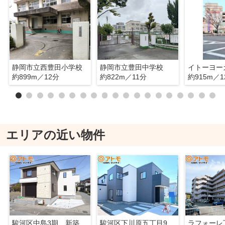
静岡市立西豊田小学校
静岡市立豊田中学校
約899m／12分
約822m／11分
約915m／1
エリアの近い物件
駿河区中島3期 新築戸建 全1棟
駿河区下川原五丁目9期 新築戸建 4号棟
ラフォーレ