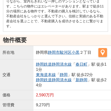
りながら、室内もきれいな一押しのマンションとなっていま
す。こちらの物件にはエレベーターがあります。駅まで徒歩11
分の場所にある物件です。不動産の購入を検討しているなら、
不動産会社をしっかりと選んで下さい。信頼と実績のある不動
産会社を選ぶことで、不動産購入を成功させることに繋がりま
す。
物件概要
所在地
静岡県
静岡市駿河区
小黒
２丁目
静岡鉄道静岡清水線
「
春日町
」駅 徒歩1
1分
交通
東海道本線
「
静岡
」駅 徒歩22分
静岡鉄道静岡清水線
「
新静岡
」駅 徒歩2
4分
価格
2,590万円
管理費
9,270円