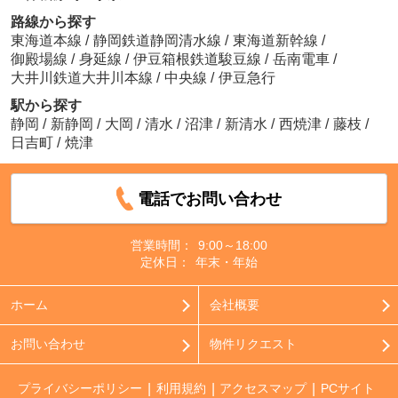
路線から探す
東海道本線
/
静岡鉄道静岡清水線
/
東海道新幹線
/
御殿場線
/
身延線
/
伊豆箱根鉄道駿豆線
/
岳南電車
/
大井川鉄道大井川本線
/
中央線
/
伊豆急行
駅から探す
静岡
/
新静岡
/
大岡
/
清水
/
沼津
/
新清水
/
西焼津
/
藤枝
/
日吉町
/
焼津
電話でお問い合わせ
営業時間：
9:00～18:00
定休日：
年末・年始
ホーム
会社概要
お問い合わせ
物件リクエスト
プライバシーポリシー
利用規約
アクセスマップ
PCサイト