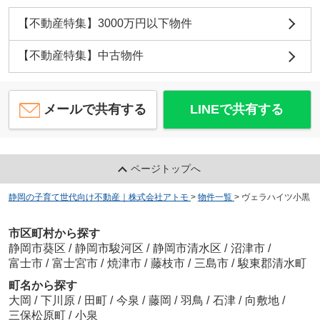
【不動産特集】3000万円以下物件
【不動産特集】中古物件
メールで共有する
LINEで共有する
ページトップへ
静岡の子育て世代向け不動産｜株式会社アトモ
>
物件一覧
>
ヴェラハイツ小黒
市区町村から探す
静岡市葵区
/
静岡市駿河区
/
静岡市清水区
/
沼津市
/
富士市
/
富士宮市
/
焼津市
/
藤枝市
/
三島市
/
駿東郡清水町
町名から探す
大岡
/
下川原
/
田町
/
今泉
/
藤岡
/
羽鳥
/
石津
/
向敷地
/
三保松原町
/
小泉