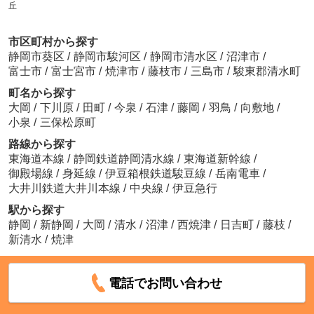
丘
市区町村から探す
静岡市葵区
/
静岡市駿河区
/
静岡市清水区
/
沼津市
/
富士市
/
富士宮市
/
焼津市
/
藤枝市
/
三島市
/
駿東郡清水町
町名から探す
大岡
/
下川原
/
田町
/
今泉
/
石津
/
藤岡
/
羽鳥
/
向敷地
/
小泉
/
三保松原町
路線から探す
東海道本線
/
静岡鉄道静岡清水線
/
東海道新幹線
/
御殿場線
/
身延線
/
伊豆箱根鉄道駿豆線
/
岳南電車
/
大井川鉄道大井川本線
/
中央線
/
伊豆急行
駅から探す
静岡
/
新静岡
/
大岡
/
清水
/
沼津
/
西焼津
/
日吉町
/
藤枝
/
新清水
/
焼津
電話でお問い合わせ