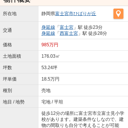
所在地
静岡県
富士宮市
ひばりが丘
身延線
「
富士宮
」駅 徒歩23分
交通
身延線
「
西富士宮
」駅 徒歩28分
価格
985万円
土地面積
176.03㎡
坪数
53.24坪
坪単価
18.5万円
種別
売地
地目 / 地勢
宅地 / 平坦
徒歩12分の場所に富士宮市立富士見小学
校があります。建築条件なしなので、建
物の間取りも自分で考えることが可能