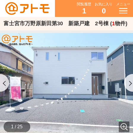
閲覧履歴
お気に入り
メニュー
1
0
富士宮市万野原新田第30 新築戸建 2号棟 (
1
物件)
1 / 25