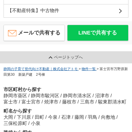
【不動産特集】中古物件
メールで共有する
LINEで共有する
ページトップへ
静岡の子育て世代向け不動産｜株式会社アトモ
>
物件一覧
>
富士宮市万野原新
田第30 新築戸建 2号棟
市区町村から探す
静岡市葵区
/
静岡市駿河区
/
静岡市清水区
/
沼津市
/
富士市
/
富士宮市
/
焼津市
/
藤枝市
/
三島市
/
駿東郡清水町
町名から探す
大岡
/
下川原
/
田町
/
今泉
/
石津
/
藤岡
/
羽鳥
/
向敷地
/
三保松原町
/
小泉