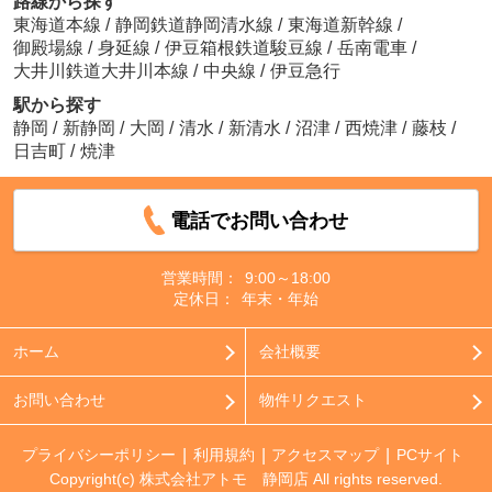
路線から探す
東海道本線
/
静岡鉄道静岡清水線
/
東海道新幹線
/
御殿場線
/
身延線
/
伊豆箱根鉄道駿豆線
/
岳南電車
/
大井川鉄道大井川本線
/
中央線
/
伊豆急行
駅から探す
静岡
/
新静岡
/
大岡
/
清水
/
新清水
/
沼津
/
西焼津
/
藤枝
/
日吉町
/
焼津
電話でお問い合わせ
営業時間：
9:00～18:00
定休日：
年末・年始
ホーム
会社概要
お問い合わせ
物件リクエスト
プライバシーポリシー
利用規約
アクセスマップ
PCサイト
Copyright(c) 株式会社アトモ 静岡店 All rights reserved.