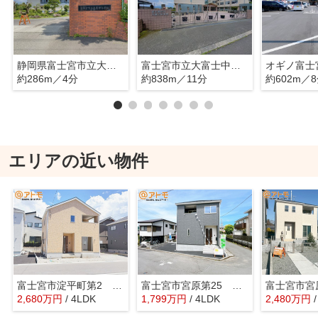
静岡県富士宮市立大富士小学校
富士宮市立大富士中学校
オギノ富士
約286m／4分
約838m／11分
約602m／
エリアの近い物件
富士宮市淀平町第2 Ⅱ期 新築戸建て 3号棟
富士宮市宮原第25 新築戸建 全1棟
2,680
万
円
/ 4LDK
1,799
万
円
/ 4LDK
2,480
万
円