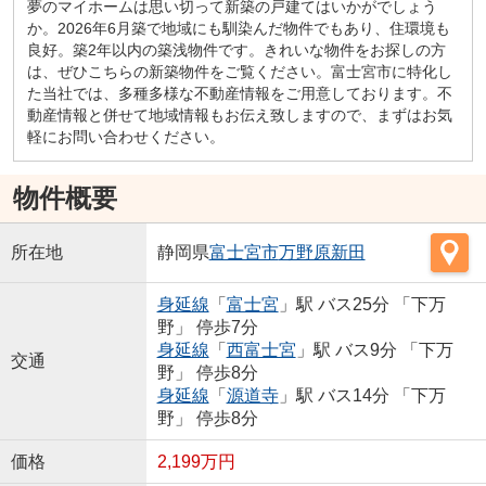
夢のマイホームは思い切って新築の戸建てはいかがでしょう
か。2026年6月築で地域にも馴染んだ物件でもあり、住環境も
良好。築2年以内の築浅物件です。きれいな物件をお探しの方
は、ぜひこちらの新築物件をご覧ください。富士宮市に特化し
た当社では、多種多様な不動産情報をご用意しております。不
動産情報と併せて地域情報もお伝え致しますので、まずはお気
軽にお問い合わせください。
物件概要
所在地
静岡県
富士宮市
万野原新田
身延線
「
富士宮
」駅 バス25分 「下万
野」 停歩7分
身延線
「
西富士宮
」駅 バス9分 「下万
交通
野」 停歩8分
身延線
「
源道寺
」駅 バス14分 「下万
野」 停歩8分
価格
2,199万円