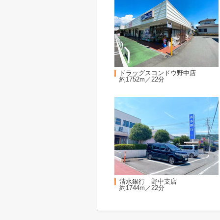
ドラッグスコンドウ野中店
約1752m／22分
清水銀行 野中支店
約1744m／22分