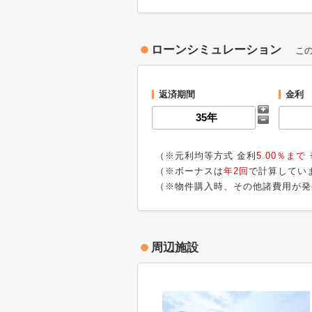
ローンシミュレーション
こ
返済期間
金利
（※元利均等方式 金利
5.00％まで
（※ボーナスは
年2回
で計算してい
（※物件購入時、その他諸費用が発
周辺施設