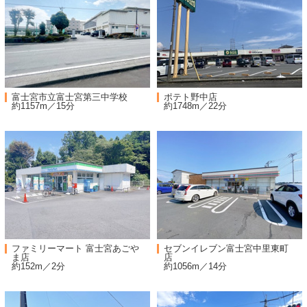
富士宮市立富士宮第三中学校
ポテト野中店
約1157m／15分
約1748m／22分
ファミリーマート 富士宮あごや
セブンイレブン富士宮中里東町
ま店
店
約152m／2分
約1056m／14分