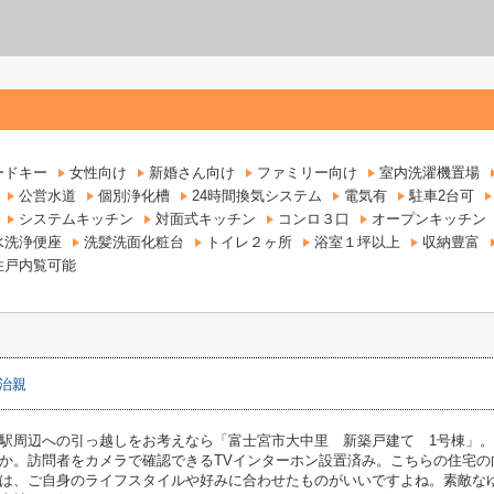
ードキー
女性向け
新婚さん向け
ファミリー向け
室内洗濯機置場
公営水道
個別浄化槽
24時間換気システム
電気有
駐車2台可
システムキッチン
対面式キッチン
コンロ３口
オープンキッチン
水洗浄便座
洗髪洗面化粧台
トイレ２ヶ所
浴室１坪以上
収納豊富
住戸内覧可能
治親
駅周辺への引っ越しをお考えなら「富士宮市大中里 新築戸建て 1号棟」。
か。訪問者をカメラで確認できるTVインターホン設置済み。こちらの住宅の
は、ご自身のライフスタイルや好みに合わせたものがいいですよね。素敵な