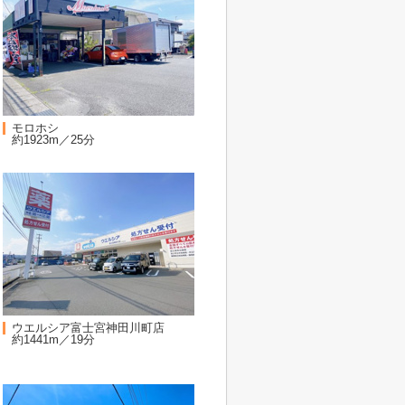
モロホシ
約1923m／25分
ウエルシア富士宮神田川町店
約1441m／19分