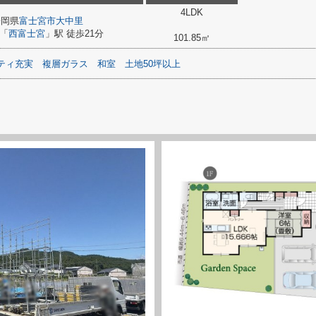
4LDK
静岡県
富士宮市
大中里
「
西富士宮
」駅 徒歩21分
101.85㎡
ティ充実
複層ガラス
和室
土地50坪以上