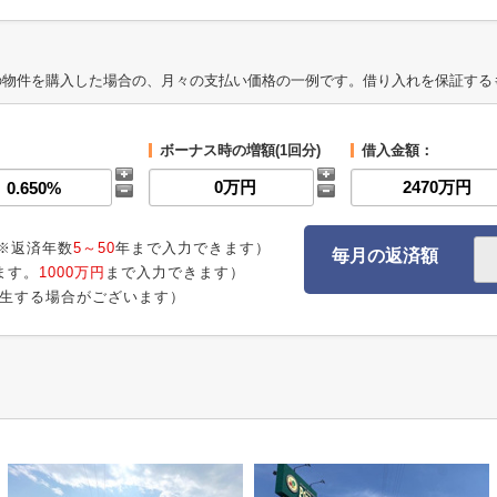
の物件を購入した場合の、月々の支払い価格の一例です。借り入れを保証する
ボーナス時の増額(1回分)
借入金額：
※返済年数
5～50
年まで入力できます）
毎月の返済額
ます。
1000万円
まで入力できます）
生する場合がございます）