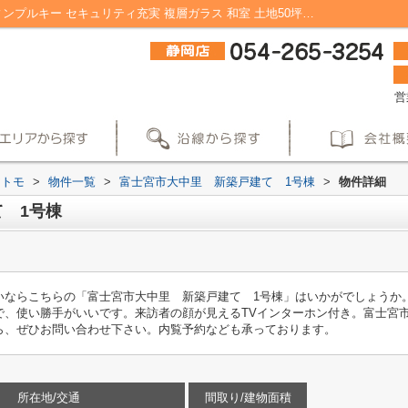
富士宮市大中里 新築戸建て 1号棟｜ディンプルキー セキュリティ充実 複層ガラス 和室 土地50坪以上｜静岡の子育て世代向け不動産｜株式会社アトモ
営
アトモ
>
物件一覧
>
富士宮市大中里 新築戸建て 1号棟
>
物件詳細
 1号棟
ならこちらの「富士宮市大中里 新築戸建て 1号棟」はいかがでしょうか。
なので、使い勝手がいいです。来訪者の顔が見えるTVインターホン付き。富士
ら、ぜひお問い合わせ下さい。内覧予約なども承っております。
所在地/交通
間取り/建物面積