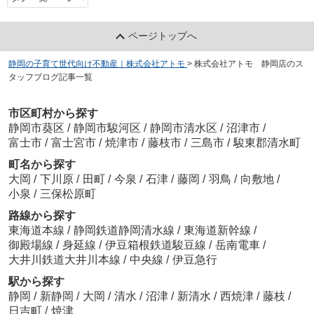
ページトップへ
静岡の子育て世代向け不動産｜株式会社アトモ
>
株式会社アトモ 静岡店のス
タッフブログ記事一覧
市区町村から探す
静岡市葵区
/
静岡市駿河区
/
静岡市清水区
/
沼津市
/
富士市
/
富士宮市
/
焼津市
/
藤枝市
/
三島市
/
駿東郡清水町
町名から探す
大岡
/
下川原
/
田町
/
今泉
/
石津
/
藤岡
/
羽鳥
/
向敷地
/
小泉
/
三保松原町
路線から探す
東海道本線
/
静岡鉄道静岡清水線
/
東海道新幹線
/
御殿場線
/
身延線
/
伊豆箱根鉄道駿豆線
/
岳南電車
/
大井川鉄道大井川本線
/
中央線
/
伊豆急行
駅から探す
静岡
/
新静岡
/
大岡
/
清水
/
沼津
/
新清水
/
西焼津
/
藤枝
/
日吉町
/
焼津