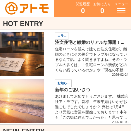
閲覧履歴
お気に入り
メニュー
0
0
HOT ENTRY
コラ...
注文住宅と離婚のリアルな課題！...
住宅ローンを組んで建てた注文住宅が、離
婚のときにその処分でトラブルになってい
るなんて話、よく聞きますよね。そのトラ
ブルの多くは、「住宅ローンの残債がどの
くらい残っているのか」や「現在の不動...
2026-02-24
お知ら...
新年のごあいさつ
あけましておめでとうございます。 株式会
社アトモです。皆様、年末年始はいかがお
過ごしでしたでしょうか？ 弊社は1月4日
より元気に営業を開始しております！本年
も「この街に住んでよかった」と思って...
2026-01-06