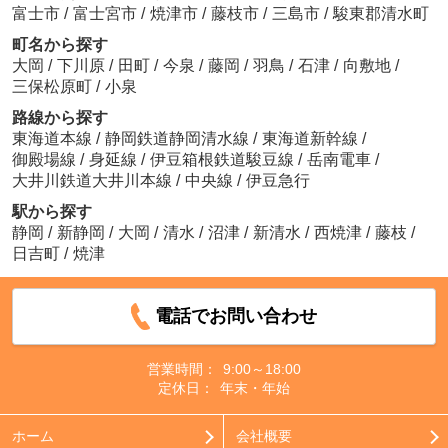
富士市
/
富士宮市
/
焼津市
/
藤枝市
/
三島市
/
駿東郡清水町
町名から探す
大岡
/
下川原
/
田町
/
今泉
/
藤岡
/
羽鳥
/
石津
/
向敷地
/
三保松原町
/
小泉
路線から探す
東海道本線
/
静岡鉄道静岡清水線
/
東海道新幹線
/
御殿場線
/
身延線
/
伊豆箱根鉄道駿豆線
/
岳南電車
/
大井川鉄道大井川本線
/
中央線
/
伊豆急行
駅から探す
静岡
/
新静岡
/
大岡
/
清水
/
沼津
/
新清水
/
西焼津
/
藤枝
/
日吉町
/
焼津
電話でお問い合わせ
営業時間：
9:00～18:00
定休日：
年末・年始
ホーム
会社概要