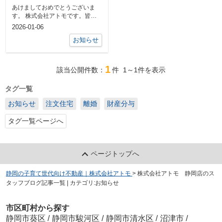
あけましておめでとうございま
す。 株式会社アトモです。皆
様、年末年始はいかがお過ごしで
2026-01-06
したでしょうか...
お知らせ
1
該当公開件数：
件
1～1
件を表示
タグ一覧
お知らせ
注文住宅
離婚
財産分与
タグ一覧ページへ
ページトップへ
静岡の子育て世代向け不動産｜株式会社アトモ
>
株式会社アトモ 静岡店のス
タッフブログ記事一覧 | カテゴリ:お知らせ
市区町村から探す
静岡市葵区
/
静岡市駿河区
/
静岡市清水区
/
沼津市
/