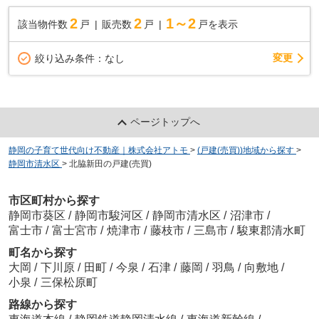
2
2
1～2
該当物件数
戸
販売数
戸
戸を表示
変更
絞り込み条件：
なし
ページトップへ
静岡の子育て世代向け不動産｜株式会社アトモ
>
(戸建(売買))地域から探す
>
静岡市清水区
>
北脇新田の戸建(売買)
市区町村から探す
静岡市葵区
/
静岡市駿河区
/
静岡市清水区
/
沼津市
/
富士市
/
富士宮市
/
焼津市
/
藤枝市
/
三島市
/
駿東郡清水町
町名から探す
大岡
/
下川原
/
田町
/
今泉
/
石津
/
藤岡
/
羽鳥
/
向敷地
/
小泉
/
三保松原町
路線から探す