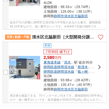
4LDK
建物面積：98.33㎡（29.74坪）
土地面積：126.00㎡（38.11坪）
静岡県
静岡市清水区
北脇新田
徒歩27分の距離に静岡市立清水第八中学校があるのも魅力。建物面積
98.33平米なので、使い勝手がいいです。令和8年7月築の物件です。静
岡市清水区の東海道本線清水周辺で住まい探しをす...
清水区北脇新田［大型開発分譲地］ 新築戸建 22号棟
売買 | 新築一戸建
新築
7月30日 値下げ
2,580
万
円
東海道本線
「
清水
」駅 徒歩35分
静岡鉄道静岡清水線
「
新清水
」駅 徒歩38分
静岡鉄道静岡清水線
「
狐ヶ崎
」駅 徒歩28分
3LDK
建物面積：93.98㎡（28.42坪）
土地面積：135.47㎡（40.97坪）
静岡県
静岡市清水区
北脇新田
来訪者を確認できる、TVインターホン付きです。建物面積93.98平米な
ので、使い勝手がいいです。販売価格が3000万円以内に抑えられていま
す。洗濯物がよく乾く南東向きがオススメポイン...