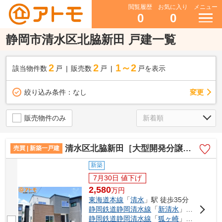
閲覧履歴
お気に入り
メニュー
0
0
静岡市清水区北脇新田 戸建一覧
2
2
1～2
該当物件数
戸
販売数
戸
戸を表示
変更
絞り込み条件：
なし
販売物件のみ
清水区北脇新田［大型開発分譲地］ 新築戸建 10号棟
売買 | 新築一戸建
新築
7月30日 値下げ
2,580
万
円
東海道本線
「
清水
」駅 徒歩35分
静岡鉄道静岡清水線
「
新清水
」駅 徒歩38分
静岡鉄道静岡清水線
「
狐ヶ崎
」駅 徒歩28分