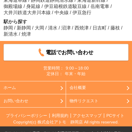
東海道本線
/
静岡鉄道静岡清水線
/
東海道新幹線
/
御殿場線
/
身延線
/
伊豆箱根鉄道駿豆線
/
岳南電車
/
大井川鉄道大井川本線
/
中央線
/
伊豆急行
駅から探す
静岡
/
新静岡
/
大岡
/
清水
/
沼津
/
西焼津
/
日吉町
/
藤枝
/
新清水
/
焼津
電話でお問い合わせ
営業時間：
9:00～18:00
定休日：
年末・年始
ホーム
会社概要
お問い合わせ
物件リクエスト
プライバシーポリシー
利用規約
アクセスマップ
PCサイト
Copyright(c) 株式会社アトモ 静岡店 All rights reserved.