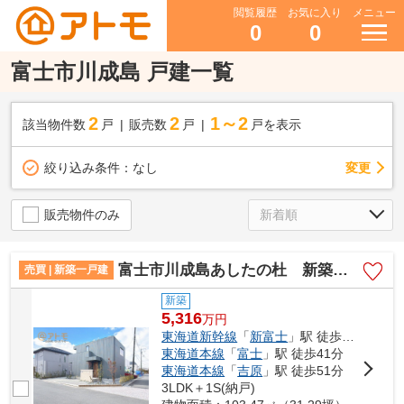
閲覧履歴
お気に入り
メニュー
0
0
富士市川成島 戸建一覧
2
2
1～2
該当物件数
戸
販売数
戸
戸を表示
変更
絞り込み条件：
なし
販売物件のみ
富士市川成島あしたの杜 新築戸建て 17-5区画
売買 | 新築一戸建
新築
5,316
万
円
東海道新幹線
「
新富士
」駅 徒歩21分
東海道本線
「
富士
」駅 徒歩41分
東海道本線
「
吉原
」駅 徒歩51分
3LDK＋1S(納戸)