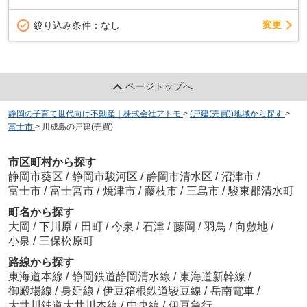
変更
絞り込み条件：
なし
ページトップへ
静岡の子育て世代向け不動産｜株式会社アトモ
>
(戸建(売買))地域から探す
>
富士市
>
川成島の戸建(売買)
市区町村から探す
静岡市葵区
/
静岡市駿河区
/
静岡市清水区
/
沼津市
/
富士市
/
富士宮市
/
焼津市
/
藤枝市
/
三島市
/
駿東郡清水町
町名から探す
大岡
/
下川原
/
田町
/
今泉
/
石津
/
藤岡
/
羽鳥
/
向敷地
/
小泉
/
三保松原町
路線から探す
東海道本線
/
静岡鉄道静岡清水線
/
東海道新幹線
/
御殿場線
/
身延線
/
伊豆箱根鉄道駿豆線
/
岳南電車
/
大井川鉄道大井川本線
/
中央線
/
伊豆急行