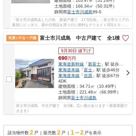
建物面積：103.47㎡（31.29坪）
土地面積：166.34㎡（50.31坪）
静岡県
富士市
川成島
99-5
「富士市川成島あしたの杜 新築戸建て 17-5区画」：富士市エリアの
新居にピッタリ。薬や日用品を買うのに便利なクリエイトSD(エス・デ
ィー) 富士鮫島店まで380mです。3SLDKなので様...
富士市川成島 中古戸建て 全1棟
売買 | 中古一戸建
9月30日 値下げ
690
万
円
東海道新幹線
「
新富士
」駅 徒歩25分
東海道本線
「
富士
」駅 徒歩46分
東海道本線
「
吉原
」駅 徒歩67分
4DK
建物面積：34.71㎡（10.49坪）
土地面積：221.48㎡（66.99坪）
静岡県
富士市
川成島
富士市川成島 中古戸建て 全1棟。広い庭があります！家庭菜園で
きます♪
2
2
1～2
該当物件数
戸
販売数
戸
戸を表示