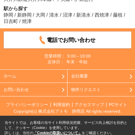
駅から探す
静岡
/
新静岡
/
大岡
/
清水
/
沼津
/
新清水
/
西焼津
/
藤枝
/
日吉町
/
焼津
電話でお問い合わせ
営業時間：
9:00～18:00
定休日：
年末・年始
ホーム
会社概要
お問い合わせ
物件リクエスト
プライバシーポリシー
利用規約
アクセスマップ
PCサイト
Copyright(c) 株式会社アトモ 静岡店 All rights reserved.
当サイトでは、お客様の当サイト利用状況把握、サービス向上検討を目的と
して、クッキー（Cookie）を使用しています。
詳しくは、当社の
「Cookieの取扱いについて」
をご確認ください。