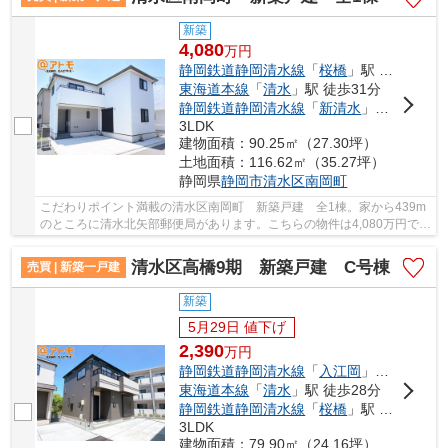
新築
4,080
万
円
静岡鉄道静岡清水線
「
桜橋
」駅 徒歩16分
東海道本線
「
清水
」駅 徒歩31分
静岡鉄道静岡清水線
「
新清水
」駅 徒歩21分
3LDK
建物面積：90.25㎡（27.30坪）
土地面積：116.62㎡（35.27坪）
静岡県
静岡市清水区
南岡町
こだわりポイント満載の清水区南岡町 新築戸建 全1棟。家から439m
のところに清水北矢部郵便局があります。こちらの物件は4,080万円で
す。こだわりのある方も多い、新築の戸建て物件...
清水区高橋9期 新築戸建 C号棟
売買 | 新築一戸建
新築
5月29日 値下げ
2,390
万
円
静岡鉄道静岡清水線
「
入江岡
」駅 徒歩28分
東海道本線
「
清水
」駅 徒歩28分
静岡鉄道静岡清水線
「
桜橋
」駅 徒歩27分
3LDK
建物面積：79.90㎡（24.16坪）