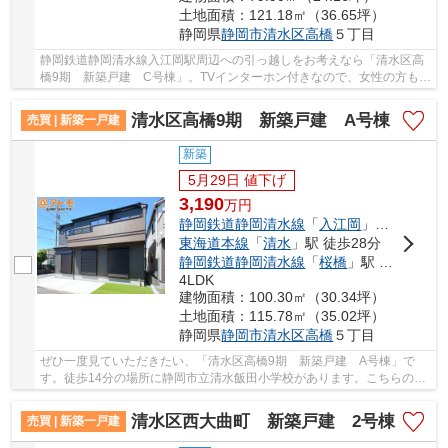
土地面積：121.18㎡（36.65坪）
静岡県
静岡市清水区
高橋
５丁目
静岡鉄道静岡清水線入江岡駅周辺への引っ越しをお考えなら「清水区高
橋9期 新築戸建 C号棟」。TVインターホン付きなので、女性の方も安
心です。開放感溢れる室内が魅力の、3LDKの物...
清水区高橋9期 新築戸建 A号棟
売買 | 新築一戸建
新築
5月29日 値下げ
3,190
万
円
静岡鉄道静岡清水線
「
入江岡
」駅 徒歩28分
東海道本線
「
清水
」駅 徒歩28分
静岡鉄道静岡清水線
「
桜橋
」駅 徒歩27分
4LDK
建物面積：100.30㎡（30.34坪）
土地面積：115.78㎡（35.02坪）
静岡県
静岡市清水区
高橋
５丁目
ぜひ一度見ていただきたい、「清水区高橋9期 新築戸建 A号棟」で
す。徒歩14分の場所に静岡市立清水飯田小学校があります。こちらの物
件は南向きです。24時間換気システムを利用可能...
清水区西大曲町 新築戸建 2号棟
売買 | 新築一戸建