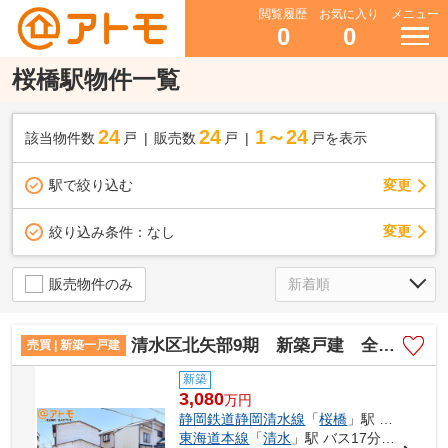
閲覧履歴
お気に入り
メニュー
0
0
桜橋駅物件一覧
24
24
1～24
該当物件数
戸
販売数
戸
戸を表示
駅で絞り込む
変更
変更
絞り込み条件：
なし
販売物件のみ
清水区北矢部9期 新築戸建 全1棟
売買 | 新築一戸建
新築
3,080
万
円
静岡鉄道静岡清水線
「
桜橋
」駅 徒歩25分
東海道本線
「
清水
」駅 バス17分 「川原町［清水区］」 停歩8分