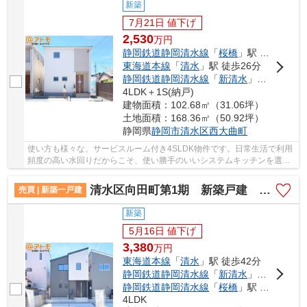
新築
7月21日 値下げ
2,530
万
円
静岡鉄道静岡清水線
「
桜橋
」駅 徒歩14分
東海道本線
「
清水
」駅 徒歩26分
静岡鉄道静岡清水線
「
新清水
」駅 徒歩23分
4LDK＋1S(納戸)
建物面積：102.68㎡（31.06坪）
土地面積：168.36㎡（50.92坪）
静岡県
静岡市清水区
西大曲町
使い方も様々な、サービスルーム付き4SLDK物件です。日常生活で利用
頻度の高い水回りだからこそ、使い勝手のいいシステムキッチンを選ん
でみませんか。モニターから顔が見えるTVインタ...
清水区向田町第1期 新築戸建 3号棟
売買 | 新築一戸建
新築
5月16日 値下げ
3,380
万
円
東海道本線
「
清水
」駅 徒歩42分
静岡鉄道静岡清水線
「
新清水
」駅 徒歩32分
静岡鉄道静岡清水線
「
桜橋
」駅 徒歩24分
4LDK