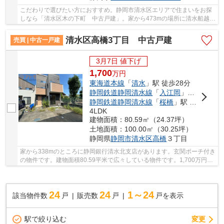
こだわりで選びたい方におすすめ。静岡市清水区エリアで住まいをお探
しなら「清水区木の下町 中古戸建」。家から473mの場所に清水船越郵
便局があります。フローリングなので、どんな...
清水区高橋3丁目 中古戸建
売買 | 中古一戸建
3月7日 値下げ
1,700
万
円
東海道本線
「
清水
」駅 徒歩28分
静岡鉄道静岡清水線
「
入江岡
」駅 徒歩30分
静岡鉄道静岡清水線
「
桜橋
」駅 徒歩29分
4LDK
建物面積：80.59㎡（24.37坪）
土地面積：100.00㎡（30.25坪）
静岡県
静岡市清水区
高橋
３丁目
家から338mのところに静岡銀行清水北支店があります。玄関ポーチ付き
の物件です。建物面積80.59平米で広々している物件です。1,700万円
と、少しご予算を相談したい方にも適した物件で...
24
24
1～24
該当物件数
戸
販売数
戸
戸を表示
駅で絞り込む
変更