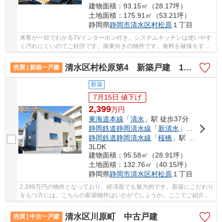
建物面積：93.15㎡（28.17坪）
土地面積：175.91㎡（53.21坪）
静岡県
静岡市清水区
村松原
１丁目
来客が一目でわかるTVインターホン付き。システムキッチンは使いやす
く汚れにくいのでご好評です。南東向きの物件です。食料を確保をする
なら、食品庫をフル活用して下さいませ。静岡...
清水区村松原第4 新築戸建 1号棟
売買 | 新築一戸建
新築
7月15日 値下げ
2,399
万
円
東海道本線
「
清水
」駅 徒歩37分
静岡鉄道静岡清水線
「
新清水
」駅 徒歩27分
静岡鉄道静岡清水線
「
桜橋
」駅 徒歩26分
3LDK
建物面積：95.58㎡（28.91坪）
土地面積：132.76㎡（40.15坪）
静岡県
静岡市清水区
村松原
１丁目
2,399万円の物件となっており、経済面でも魅力的です。新築にこだわり
をもつ方には、こちらの新築物件はいかがでしょうか。ここでご紹介し
ている物件は、南東向きです。浴室乾燥機のあ...
清水区川原町 中古戸建
売買 | 中古一戸建