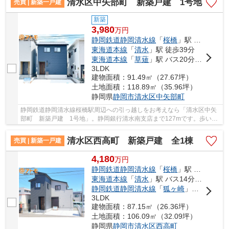
清水区中矢部町 新築戸建 1号地
売買 | 新築一戸建
新築
3,980
万
円
静岡鉄道静岡清水線
「
桜橋
」駅 徒歩19分
東海道本線
「
清水
」駅 徒歩39分
東海道本線
「
草薙
」駅 バス20分 「南矢部」 停歩8分
3LDK
建物面積：91.49㎡（27.67坪）
土地面積：118.89㎡（35.96坪）
静岡県
静岡市清水区
中矢部町
静岡鉄道静岡清水線桜橋駅周辺への引っ越しをお考えなら「清水区中矢
部町 新築戸建 1号地」。静岡銀行清水南支店まで127mです。歩いて
462mの場所に、JAしみずサービス ふれっぴー 川...
清水区西高町 新築戸建 全1棟
売買 | 新築一戸建
4,180
万
円
静岡鉄道静岡清水線
「
桜橋
」駅 徒歩11分
東海道本線
「
清水
」駅 バス14分 「西高町」 停歩2分
静岡鉄道静岡清水線
「
狐ヶ崎
」駅 徒歩17分
3LDK
建物面積：87.15㎡（26.36坪）
土地面積：106.09㎡（32.09坪）
静岡県
静岡市清水区
西高町