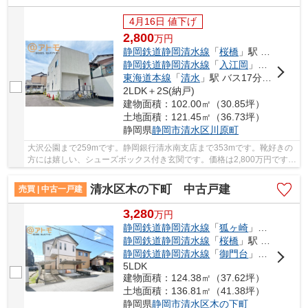
4月16日 値下げ
2,800
万
円
静岡鉄道静岡清水線
「
桜橋
」駅 徒歩22分
静岡鉄道静岡清水線
「
入江岡
」駅 徒歩25分
東海道本線
「
清水
」駅 バス17分 「川原町［清水区］」 停歩3分
2LDK＋2S(納戸)
建物面積：102.00㎡（30.85坪）
土地面積：121.45㎡（36.73坪）
静岡県
静岡市清水区
川原町
大沢公園まで259mです。静岡銀行清水南支店まで353mです。靴好きの
方には嬉しい、シューズボックス付き玄関です。価格は2,800万円です。
新しいお住まいにいかがでしょうか。地域に特化...
清水区木の下町 中古戸建
売買 | 中古一戸建
3,280
万
円
静岡鉄道静岡清水線
「
狐ヶ崎
」駅 徒歩17分
静岡鉄道静岡清水線
「
桜橋
」駅 徒歩19分
静岡鉄道静岡清水線
「
御門台
」駅 徒歩26分
5LDK
建物面積：124.38㎡（37.62坪）
土地面積：136.81㎡（41.38坪）
静岡県
静岡市清水区
木の下町