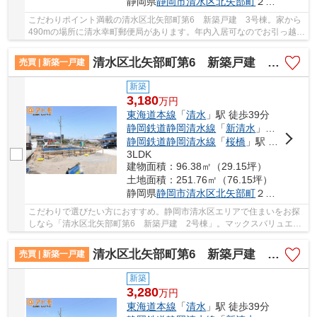
静岡県
静岡市清水区
北矢部町
２丁目
こだわりポイント満載の清水区北矢部町第6 新築戸建 3号棟。家から
490mの場所に清水幸町郵便局があります。年内入居可なのでお引っ越し
がらくらくスムーズに進みます。モニターから...
清水区北矢部町第6 新築戸建 2号棟
売買 | 新築一戸建
新築
3,180
万
円
東海道本線
「
清水
」駅 徒歩39分
静岡鉄道静岡清水線
「
新清水
」駅 徒歩29分
静岡鉄道静岡清水線
「
桜橋
」駅 徒歩23分
3LDK
建物面積：96.38㎡（29.15坪）
土地面積：251.76㎡（76.15坪）
静岡県
静岡市清水区
北矢部町
２丁目
こだわりで選びたい方におすすめ。静岡市清水区エリアで住まいをお探
しなら「清水区北矢部町第6 新築戸建 2号棟」。マックスバリュエク
スプレス 清水村松原店まで457mです。歩いて49...
清水区北矢部町第6 新築戸建 1号棟
売買 | 新築一戸建
新築
3,280
万
円
東海道本線
「
清水
」駅 徒歩39分