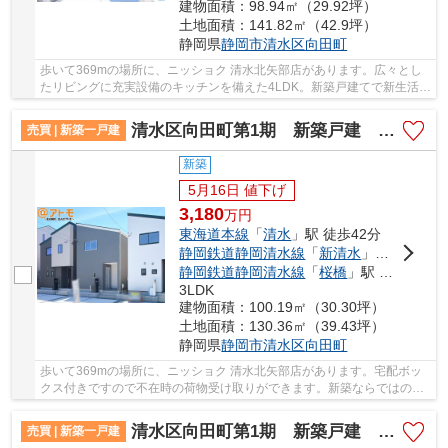
建物面積：98.94㎡（29.92坪）
土地面積：141.82㎡（42.9坪）
静岡県
静岡市清水区
向田町
歩いて369mの場所に、ニッショク 清水北矢部店があります。広々とし
たリビングに充実設備のキッチンを備えた4LDK。新築戸建てで新生活を
始めてはいかがでしょうか。新築ならではの「新...
清水区向田町第1期 新築戸建 2号棟
売買 | 新築一戸建
新築
5月16日 値下げ
3,180
万
円
東海道本線
「
清水
」駅 徒歩42分
静岡鉄道静岡清水線
「
新清水
」駅 徒歩32分
静岡鉄道静岡清水線
「
桜橋
」駅 徒歩24分
3LDK
建物面積：100.19㎡（30.30坪）
土地面積：130.36㎡（39.43坪）
静岡県
静岡市清水区
向田町
歩いて369mの場所に、ニッショク 清水北矢部店があります。宅配ボッ
クス付きですので不在時の荷物受け取りができます。新築ならではの
「新しさ」がとても魅力です。価格3,180万円のお...
清水区向田町第1期 新築戸建 1号棟
売買 | 新築一戸建