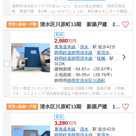
静岡市清水区エリアでの住まいなら、住み心地も快適な「清水区西高
町 新築戸建 全1棟」はいかがでしょうか。来訪者をモニターで確認で
きるTVインターホン付きです。浴室乾燥機のある...
清水区川原町13期 新築戸建 2号棟
売買 | 新築一戸建
新築
2,980
万
円
東海道本線
「
清水
」駅 徒歩42分
静岡鉄道静岡清水線
「
新清水
」駅 徒歩32分
静岡鉄道静岡清水線
「
桜橋
」駅 徒歩22分
3LDK
建物面積：84.87㎡（25.67坪）
土地面積：95.09㎡（28.76坪）
静岡県
静岡市清水区
川原町
ぜひ一度見ていただきたい、「清水区川原町13期 新築戸建 2号棟」
です。ミニストップ 清水南矢部店まで徒歩6分と近場にコンビニがある
のもポイント。給湯設備付きなので、お風呂やお...
清水区川原町13期 新築戸建 1号棟
売買 | 新築一戸建
新築
3,280
万
円
東海道本線
「
清水
」駅 徒歩42分
静岡鉄道静岡清水線
「
新清水
」駅 徒歩32分