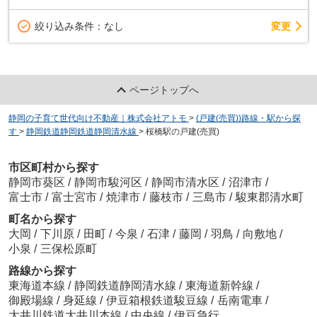
変更
絞り込み条件：
なし
ページトップへ
静岡の子育て世代向け不動産｜株式会社アトモ
>
(戸建(売買))路線・駅から探
す
>
静岡鉄道静岡鉄道静岡清水線
>
桜橋駅の戸建(売買)
市区町村から探す
静岡市葵区
/
静岡市駿河区
/
静岡市清水区
/
沼津市
/
富士市
/
富士宮市
/
焼津市
/
藤枝市
/
三島市
/
駿東郡清水町
町名から探す
大岡
/
下川原
/
田町
/
今泉
/
石津
/
藤岡
/
羽鳥
/
向敷地
/
小泉
/
三保松原町
路線から探す
東海道本線
/
静岡鉄道静岡清水線
/
東海道新幹線
/
御殿場線
/
身延線
/
伊豆箱根鉄道駿豆線
/
岳南電車
/
大井川鉄道大井川本線
/
中央線
/
伊豆急行