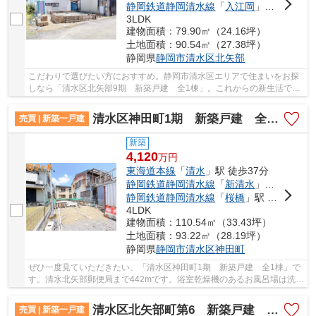
静岡鉄道静岡清水線
「
入江岡
」駅 徒歩30分
3LDK
建物面積：79.90㎡（24.16坪）
土地面積：90.54㎡（27.38坪）
静岡県
静岡市清水区
北矢部
こだわりで選びたい方におすすめ。静岡市清水区エリアで住まいをお探
しなら「清水区北矢部9期 新築戸建 全1棟」。これからの新生活での
暮らしを一新するために、新築戸建てはいかが...
清水区神田町1期 新築戸建 全1棟
売買 | 新築一戸建
新築
4,120
万
円
東海道本線
「
清水
」駅 徒歩37分
静岡鉄道静岡清水線
「
新清水
」駅 徒歩28分
静岡鉄道静岡清水線
「
桜橋
」駅 徒歩17分
4LDK
建物面積：110.54㎡（33.43坪）
土地面積：93.22㎡（28.19坪）
静岡県
静岡市清水区
神田町
ぜひ一度見ていただきたい、「清水区神田町1期 新築戸建 全1棟」で
す。清水北矢部郵便局まで442mです。浴室乾燥機のあるお風呂場は洗濯
物を干すときにも便利です。4,120万円の物件価...
清水区北矢部町第6 新築戸建 4号棟
売買 | 新築一戸建