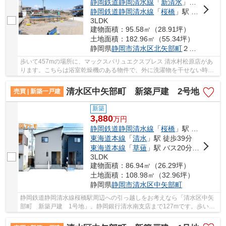
静岡鉄道静岡清水線
「
新清水
」駅 徒歩29分
静岡鉄道静岡清水線
「
桜橋
」駅 徒歩23分
3LDK
建物面積：95.58㎡（28.91坪）
土地面積：182.96㎡（55.34坪）
静岡県
静岡市清水区
北矢部町
２丁目
歩いて457mの場所に、マックスバリュエクスプレス 清水村松原店があ
ります。こちらは浴室乾燥機のある物件で、外に洗濯物を干せない時に
も役立ちます。来訪者の顔が確認できる、安心の...
清水区中矢部町 新築戸建 2号地
売買 | 新築一戸建
新築
3,880
万
円
静岡鉄道静岡清水線
「
桜橋
」駅 徒歩19分
東海道本線
「
清水
」駅 徒歩39分
東海道本線
「
草薙
」駅 バス20分 「南矢部」 停歩8分
3LDK
建物面積：86.94㎡（26.29坪）
土地面積：108.98㎡（32.96坪）
静岡県
静岡市清水区
中矢部町
静岡鉄道静岡清水線桜橋駅周辺への引っ越しをお考えなら「清水区中矢
部町 新築戸建 1号地」。静岡銀行清水南支店まで127mです。歩いて
462mの場所に、JAしみずサービス ふれっぴー 川...