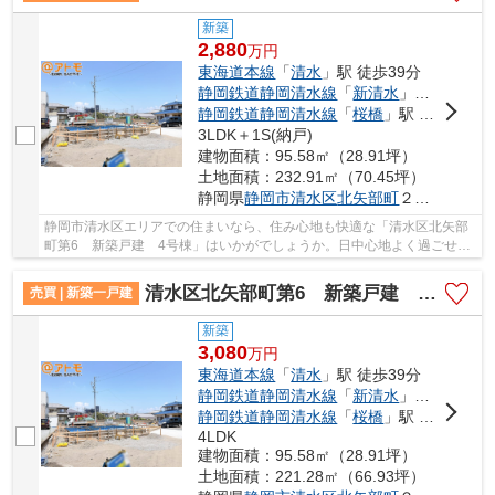
新築
2,880
万
円
東海道本線
「
清水
」駅 徒歩39分
静岡鉄道静岡清水線
「
新清水
」駅 徒歩29分
静岡鉄道静岡清水線
「
桜橋
」駅 徒歩23分
3LDK＋1S(納戸)
建物面積：95.58㎡（28.91坪）
土地面積：232.91㎡（70.45坪）
静岡県
静岡市清水区
北矢部町
２丁目
静岡市清水区エリアでの住まいなら、住み心地も快適な「清水区北矢部
町第6 新築戸建 4号棟」はいかがでしょうか。日中心地よく過ごせ
る、南向きの物件はいかがでしょうか。一生に一...
清水区北矢部町第6 新築戸建 3号棟
売買 | 新築一戸建
新築
3,080
万
円
東海道本線
「
清水
」駅 徒歩39分
静岡鉄道静岡清水線
「
新清水
」駅 徒歩29分
静岡鉄道静岡清水線
「
桜橋
」駅 徒歩23分
4LDK
建物面積：95.58㎡（28.91坪）
土地面積：221.28㎡（66.93坪）