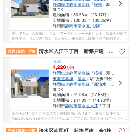
静岡鉄道静岡清水線
「
桜橋
」駅 徒歩22分
3LDK
建物面積：86.53㎡（26.17坪）
土地面積：100.01㎡（30.25坪）
静岡県
静岡市清水区
川原町
歩いて490mの場所に、マルキフードセンターがあります。新築の戸建て
物件です。生活の中では、欠かせない車を2台も駐車可能で便利です。浴
室乾燥機付き物件ならば、日中でなくても洗濯...
清水区入江三丁目 新築戸建 全1棟
売買 | 新築一戸建
新築
4,220
万
円
静岡鉄道静岡清水線
「
桜橋
」駅 徒歩8分
東海道本線
「
清水
」駅 徒歩23分
静岡鉄道静岡清水線
「
新清水
」駅 徒歩17分
3LDK
建物面積：91.08㎡（27.55坪）
土地面積：147.89㎡（44.73坪）
静岡県
静岡市清水区
入江
３丁目
家から341mのところに清水大曲郵便局があります。暮らしに便利な
Maxvalu Express(マックスバリュ エクスプレス) 清水追分店(スーパー)が
こちらから407mのところにあります。快適な暮ら...
清水区南岡町 新築戸建 全1棟
売買 | 新築一戸建