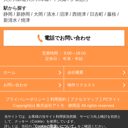
駅から探す
静岡
/
新静岡
/
大岡
/
清水
/
沼津
/
西焼津
/
日吉町
/
藤枝
/
新清水
/
焼津
電話でお問い合わせ
営業時間：
9:00～18:00
定休日：
年末・年始
ホーム
会社概要
お問い合わせ
物件リクエスト
プライバシーポリシー
利用規約
アクセスマップ
PCサイト
Copyright(c) 株式会社アトモ 静岡店 All rights reserved.
当サイトでは、お客様の当サイト利用状況把握、サービス向上検討を目的と
して、クッキー（Cookie）を使用しています。
詳しくは、当社の
「Cookieの取扱いについて」
をご確認ください。