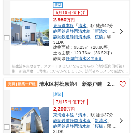
新築
5月16日 値下げ
2,980
万
円
東海道本線
「
清水
」駅 徒歩42分
静岡鉄道静岡清水線
「
新清水
」駅 徒歩32分
静岡鉄道静岡清水線
「
桜橋
」駅 徒歩24分
3LDK
建物面積：95.23㎡（28.80坪）
土地面積：120.76㎡（36.52坪）
静岡県
静岡市清水区
向田町
新生活を失敗せず、スタートさせたいならこちらの「清水区向田町第1
期 新築戸建 1号棟」はいかがでしょうか。訪問者をカメラで確認でき
るTVインターホン設置済み。浴室乾燥機付きの...
清水区村松原第4 新築戸建 2号棟
売買 | 新築一戸建
新築
7月15日 値下げ
2,299
万
円
東海道本線
「
清水
」駅 徒歩37分
静岡鉄道静岡清水線
「
新清水
」駅 徒歩27分
静岡鉄道静岡清水線
「
桜橋
」駅 徒歩26分
3LDK